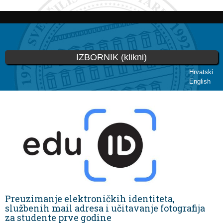
Skoči
na
glavni
sadržaj
IZBORNIK (klikni)
Hrvatski
English
Vi ste ovdje
Preuzimanje elektroničkih identiteta,
službenih mail adresa i učitavanje fotografija
za studente prve godine