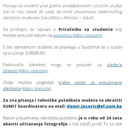
Pozivaju se studenti prve godine preddiplomskih i stručnih studija,
koji to nisu obavili do sada, da izvrše preuzimanje elektroničkog
identiteta studenata Sveučilišta u Mostaru – EduID.
Svi postupci su opisani u
Priručniku za studente
koji
možete preuzeti klikom na
poveznicu (klikni i preuzmi)
.
S tim identitetom studenti se prijavljuju u Studomat te u sustav
za e-učenje SUMARUM.
Elektronički identiteti mogu se preuzeti sa
sljedeće
stranice
(klikni i preuzmi)
.
Ovdje možete pogledati
kratke upute za preuzimanje
identiteta
(klikni i preuzmi)
.
Za sva pitanja i tehničke poteškoće možete se obratiti
SUMIT koordinatoru na mail:
damir.lucovic@ef.sum.ba
Nakon preuzimanja identiteta potrebno
j
e u roku od 24 sata
obaviti učitavanje fotografije
u Vaš eduID profil. To se radi