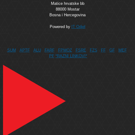
Matice hrvatske bb
88000 Mostar
Bosna i Hercegovina
Powered by
IT Odjel
SUM
APTF
ALU
FARF
FPMOZ
FSRE
FZS
FF
GF
MEF
PF
*RAZNI LINKOVI*