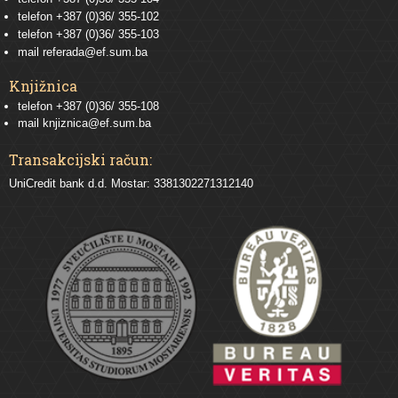
telefon
+387 (0)36/ 355-102
telefon
+387 (0)36/ 355-103
mail
referada@ef.sum.ba
Knjižnica
telefon +387 (0)36/ 355-108
mail
knjiznica@ef.sum.ba
Transakcijski račun:
UniCredit bank d.d. Mostar: 3381302271312140