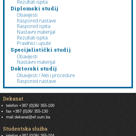
Rezultati ispita
Diplomski studij
Obavijesti
Raspored nastave
Raspored ispita
Nastavni materijal
Rezultati ispita
Pravilnici i upute
Specijalistički studij
Obavijesti
Nastavni materijal
Doktorski studij
Obavijesti / Akti i procedure
Raspored nastave
Dekanat
telefon +387 (0)36/ 355-100
fax +387 (0)36/ 355-130
mail
dekanat@ef.sum.ba
Studentska služba
telefon
+387 (0)36/ 355-104