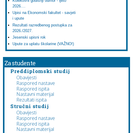
Kolektivni godišnji odmor - ljeto
2026....
Upisi na Ekonomski fakultet - savjeti
i upute
Rezultati razredbenog postupka za
2026./2027.
Jesenski upisni rok
Upute za uplatu školarine (VAŽNO!)
Za studente
Preddiplomski studij
Obavijesti
Raspored nastave
Raspored ispita
Nastavni materijal
Rezultati ispita
Stručni studij
Obavijesti
Raspored nastave
Raspored ispita
Nastavni materijal