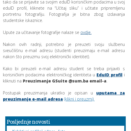
tako da se prijavite sa svojim eduID korisničkim podacima u svoj
eduID profil, kliknete na “Učitaj sliku” i učitate pripremljenu
portretnu fotografiju. Fotografija je bitna zbog izdavanja
studentske iskaznice.
Upute za učitavanje fotografije nalaze se
ovdje.
Nakon ovih radnji, potrebno je preuzeti svoju službenu
sveučilišnu e-mail adresu (studenti preuzimaju e-mail adresu
nakon što preuzmu svoj elektronički identitet).
Kako bi preuzeli e-mail adresu student se treba prijaviti s
korisničkim podacima elektroničkog identiteta u
EduID profil
i
kliknuti na
Preuzimanje GSuite @sum.ba email-a
.
Postupak preuzimanja ukratko je opisan u
uputama za
preuzimanje e-mail adresa
(klikni i preuzmi)
.
Posljednje novosti