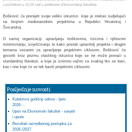
s početkom u 10.00 sati u amfiteatru Ekonomskog fakulteta.
Bošković
će prenijeti svoje veliko iskustvo koje je stekao sudjelujući
na brojnim međunarodnim projektima u Republici Hrvatskoj i
Švicarskoj.
O samoj organizaciji, upravljanju troškovima, rizicima i njihovom
minimiziranju, izvješćivanju te kako postati upravitelj projekta i drugim
temama vezanim za upravljanje projektnim ciklusom, Bošković će
govoriti kroz prizmu vlastitiog iskustva koje se ne može pronaći u
standardnoj literaturi, a koje je iznimno važno za svakog tko se bavi,
kao i one koje će se tek baviti projektnim ciklusom.
Posljednje novosti
Kolektivni godišnji odmor - ljeto
2026....
Upisi na Ekonomski fakultet - savjeti
i upute
Rezultati razredbenog postupka za
2026./2027.