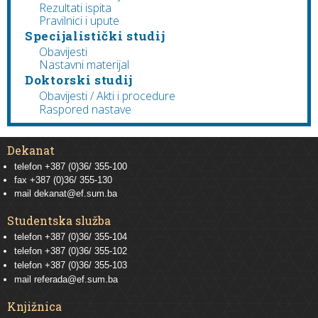
Rezultati ispita
Pravilnici i upute
Specijalistički studij
Obavijesti
Nastavni materijal
Doktorski studij
Obavijesti / Akti i procedure
Raspored nastave
Dekanat
telefon +387 (0)36/ 355-100
fax +387 (0)36/ 355-130
mail
dekanat@ef.sum.ba
Studentska služba
telefon
+387 (0)36/ 355-104
telefon
+387 (0)36/ 355-102
telefon
+387 (0)36/ 355-103
mail
referada@ef.sum.ba
Knjižnica