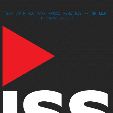
SUM
APTF
ALU
FARF
FPMOZ
FSRE
FZS
FF
GF
MEF
PF
*RAZNI LINKOVI*