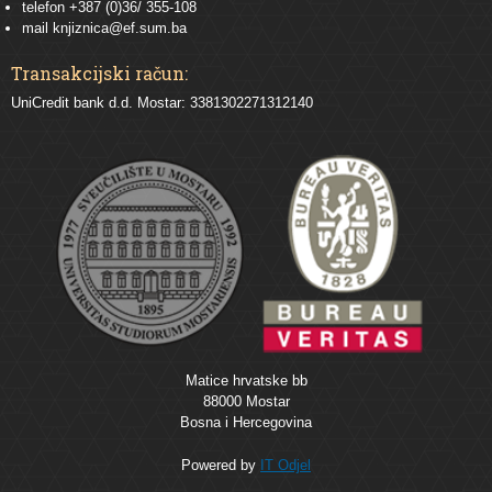
telefon +387 (0)36/ 355-108
mail
knjiznica@ef.sum.ba
Transakcijski račun:
UniCredit bank d.d. Mostar: 3381302271312140
Matice hrvatske bb
88000 Mostar
Bosna i Hercegovina
Powered by
IT Odjel