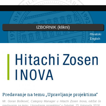
Skoči
na
glavni
sadržaj
IZBORNIK (klikni)
Hrvatski
English
Vi ste ovdje
Predavanje na temu „Upravljanje projektima“
Mr. Goran Bošković,
Category Manager
u Hitachi Zosen Inova, održat će
predavanje na temu „Upravljanje projektima“ u četvrtak, 25. listopada 2018.,