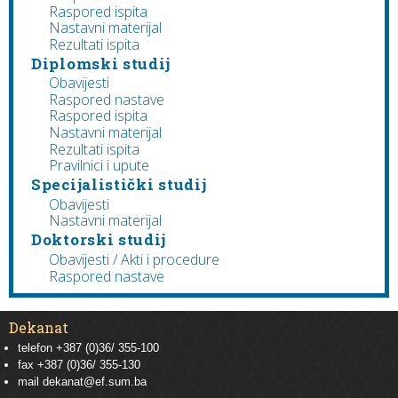
Raspored ispita
Nastavni materijal
Rezultati ispita
Diplomski studij
Obavijesti
Raspored nastave
Raspored ispita
Nastavni materijal
Rezultati ispita
Pravilnici i upute
Specijalistički studij
Obavijesti
Nastavni materijal
Doktorski studij
Obavijesti / Akti i procedure
Raspored nastave
Dekanat
telefon +387 (0)36/ 355-100
fax +387 (0)36/ 355-130
mail
dekanat@ef.sum.ba