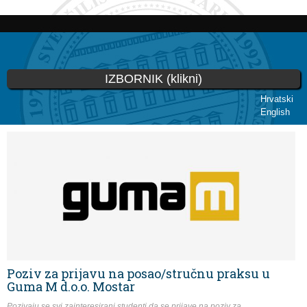
Skoči
na
glavni
sadržaj
IZBORNIK (klikni)
Hrvatski
English
Vi ste ovdje
Poziv za prijavu na posao/stručnu praksu u
Guma M d.o.o. Mostar
Pozivaju se svi zainteresirani studenti da se prijave na poziv za