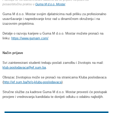
posao/stručnu praksu u
Guma M d.o.o. Mostar
.
Guma M d.o.o. Mostar svojim djelatnicima nudi priliku za profesionalno
usavršavanje i napredovanje kroz rad u dinamičnom okruženju i na
izazovnim projektima.
Detalje o razvoju karijere u Guma M d.o.o. Mostar možete pronaći na
linku:
https://www.gumam.com/
Način prijave
Svi zainteresirani studenti trebaju poslati zamolbu i životopis na mail:
klub.poslodavaca@ef.sum.ba
.
Obrazac životopisa može se pronaći na stranicama Kluba poslodavaca
(
http://ef.sum.ba/hr/o-klubu-poslodavaca
).
Stručne službe za kadrove Guma M d.o.o. Mostar provesti će postupak
provjere i vrednovanja kandidata te donijeti odluku o odabiru najboljih.