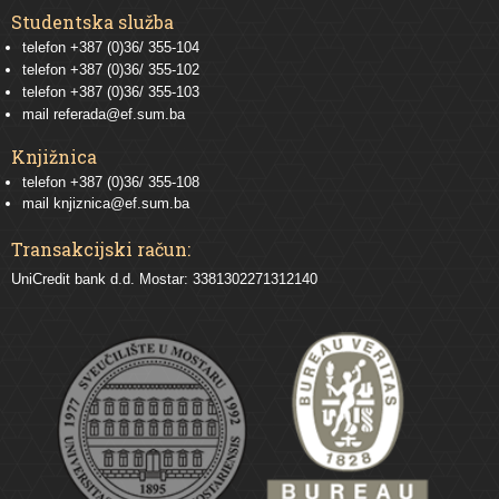
Studentska služba
telefon
+387 (0)36/ 355-104
telefon
+387 (0)36/ 355-102
telefon
+387 (0)36/ 355-103
mail
referada@ef.sum.ba
Knjižnica
telefon +387 (0)36/ 355-108
mail
knjiznica@ef.sum.ba
Transakcijski račun:
UniCredit bank d.d. Mostar: 3381302271312140