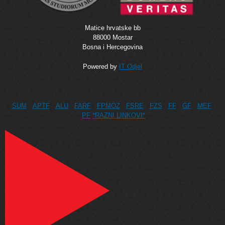
Matice hrvatske bb
88000 Mostar
Bosna i Hercegovina
Powered by
IT Odjel
SUM
APTF
ALU
FARF
FPMOZ
FSRE
FZS
FF
GF
MEF
PF
*RAZNI LINKOVI*