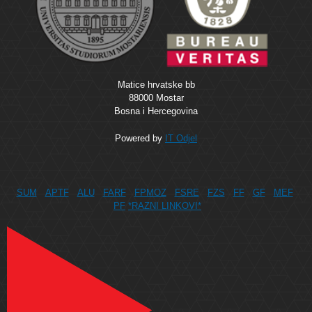
Matice hrvatske bb
88000 Mostar
Bosna i Hercegovina
Powered by
IT Odjel
SUM
APTF
ALU
FARF
FPMOZ
FSRE
FZS
FF
GF
MEF
PF
*RAZNI LINKOVI*