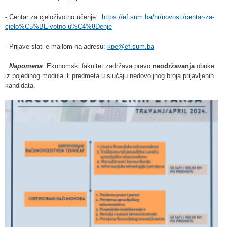
- Centar za cjeloživotno učenje:
https://ef.sum.ba/hr/novosti/centar-za-
cjelo%C5%BEivotno-u%C4%8Denje
- Prijave slati e-mailom na adresu:
kpe@ef.sum.ba
Napomena
:
Ekonomski fakultet zadržava pravo
neodržavanja
obuke
iz pojedinog modula ili predmeta u slučaju nedovoljnog broja prijavljenih
kandidata.