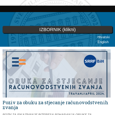
Skoči
na
glavni
sadržaj
IZBORNIK (klikni)
Hrvatski
English
Vi ste ovdje
Poziv za obuku za stjecanje računovodstvenih
zvanja
POZIV ZA ISKAZIVANJE INTERESA POHAĐANJA OBUKE ZA