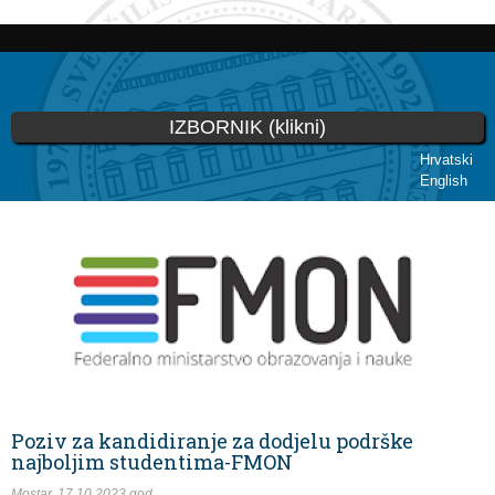
Skoči
na
glavni
sadržaj
IZBORNIK (klikni)
Hrvatski
English
Vi ste ovdje
Poziv za kandidiranje za dodjelu podrške
najboljim studentima-FMON
Mostar, 17.10.2023.god.