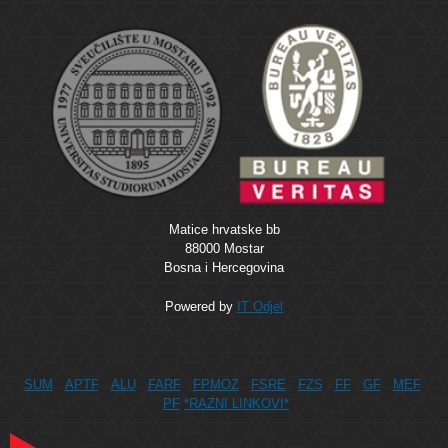
Matice hrvatske bb
88000 Mostar
Bosna i Hercegovina
Powered by
IT Odjel
SUM
APTF
ALU
FARF
FPMOZ
FSRE
FZS
FF
GF
MEF
PF
*RAZNI LINKOVI*