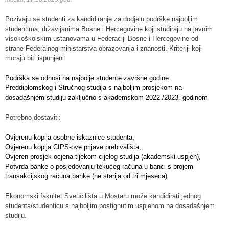
Pozivaju se studenti za kandidiranje za dodjelu podrške najboljim
studentima, državljanima Bosne i Hercegovine koji studiraju na javnim
visokoškolskim ustanovama u Federaciji Bosne i Hercegovine od
strane Federalnog ministarstva obrazovanja i znanosti. Kriteriji koji
moraju biti ispunjeni:
Podrška se odnosi na najbolje studente završne godine
Preddiplomskog i Stručnog studija s najboljim prosjekom na
dosadašnjem studiju zaključno s akademskom 2022./2023. godinom
Potrebno dostaviti:
Ovjerenu kopija osobne iskaznice studenta,
Ovjerenu kopija CIPS-ove prijave prebivališta,
Ovjeren prosjek ocjena tijekom cijelog studija (akademski uspjeh),
Potvrda banke o posjedovanju tekućeg računa u banci s brojem
transakcijskog računa banke (ne starija od tri mjeseca)
Ekonomski fakultet Sveučilišta u Mostaru može kandidirati jednog
studenta/studenticu s najboljim postignutim uspjehom na dosadašnjem
studiju.