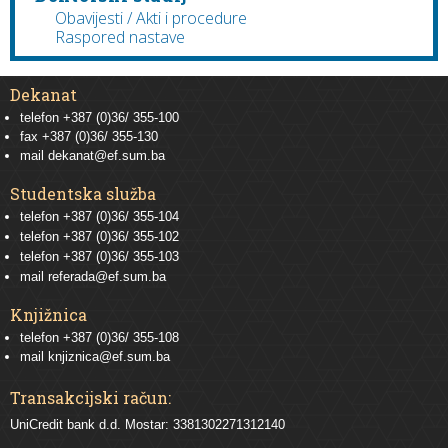
Obavijesti / Akti i procedure
Raspored nastave
Dekanat
telefon +387 (0)36/ 355-100
fax +387 (0)36/ 355-130
mail
dekanat@ef.sum.ba
Studentska služba
telefon
+387 (0)36/ 355-104
telefon
+387 (0)36/ 355-102
telefon
+387 (0)36/ 355-103
mail
referada@ef.sum.ba
Knjižnica
telefon +387 (0)36/ 355-108
mail
knjiznica@ef.sum.ba
Transakcijski račun:
UniCredit bank d.d. Mostar: 3381302271312140