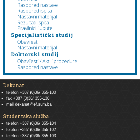
Raspored nastave
Raspored ispita
Nastavni materijal
Rezultati ispita
Pravilnici i upute
Specijalistički studij
Obavijesti
Nastavni materijal
Doktorski studij
Obavijesti / Akti i procedure
Raspored nastave
Dekanat
telefon +387 (0)36/ 355-100
fax +387 (0)36/ 355-130
mail
dekanat@ef.sum.ba
Studentska služba
telefon
+387 (0)36/ 355-104
telefon
+387 (0)36/ 355-102
telefon
+387 (0)36/ 355-103