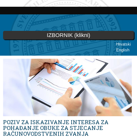
Skoči
na
glavni
sadržaj
IZBORNIK (klikni)
Hrvatski
English
Vi ste ovdje
POZIV ZA ISKAZIVANJE INTERESA ZA
POHAĐANJE OBUKE ZA STJECANJE
RAČUNOVODSTVENIH ZVANJA