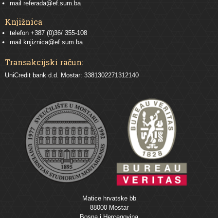
mail
referada@ef.sum.ba
Knjižnica
telefon +387 (0)36/ 355-108
mail
knjiznica@ef.sum.ba
Transakcijski račun:
UniCredit bank d.d. Mostar: 3381302271312140
Matice hrvatske bb
88000 Mostar
Bosna i Hercegovina