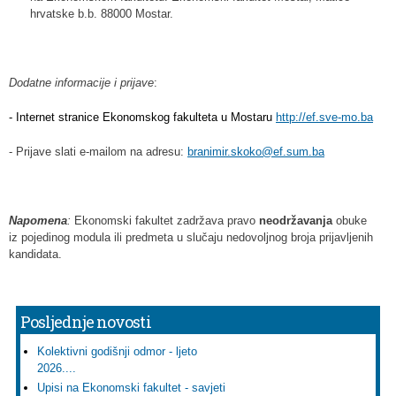
hrvatske b.b. 88000 Mostar.
Dodatne informacije i prijave
:
- Internet stranice Ekonomskog fakulteta u Mostaru 
http://ef.sve-mo.ba
- Prijave slati e-mailom na adresu:
branimir.skoko@ef.sum.ba
Napomena
:
Ekonomski fakultet zadržava pravo
neodr
ž
avanja
obuke
iz pojedinog modula ili predmeta u slučaju nedovoljnog broja prijavljenih
kandidata.
Posljednje novosti
Kolektivni godišnji odmor - ljeto
2026....
Upisi na Ekonomski fakultet - savjeti