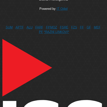
Powered by
IT Odjel
SUM
APTF
ALU
FARF
FPMOZ
FSRE
FZS
FF
GF
MEF
PF
*RAZNI LINKOVI*