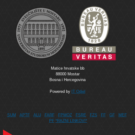
Matice hrvatske bb
88000 Mostar
Bosna i Hercegovina
Powered by
IT Odjel
SUM
APTF
ALU
FARF
FPMOZ
FSRE
FZS
FF
GF
MEF
PF
*RAZNI LINKOVI*