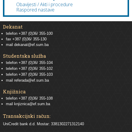
Obavijesti / Akti i procedure
Raspored nastave
Dekanat
telefon +387 (0)36/ 355-100
fax +387 (0)36/ 355-130
mail
dekanat@ef.sum.ba
Studentska služba
telefon
+387 (0)36/ 355-104
telefon
+387 (0)36/ 355-102
telefon
+387 (0)36/ 355-103
mail
referada@ef.sum.ba
Knjižnica
telefon +387 (0)36/ 355-108
mail
knjiznica@ef.sum.ba
Transakcijski račun:
UniCredit bank d.d. Mostar: 3381302271312140