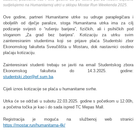
sudjelujemo na Humanitarnoj utrci u sklopu Mostar Run Weekenda 2025.
Ove godine, partneri Humanitarne utrke su udruge paraplegičara i
oboljelih od dječje paralize, stoga Humanitarna utrka ima za cilj
podizanje svijesti o “rušenju barijera”, fizičkih, ali i psihičkih pod
sloganom „Za grad bez barijera“. Kotizaciju za utrku svim
zainteresiranim studentima koji se prijave plaća Studentski zbor
Ekonomskog fakulteta Sveučilišta u Mostaru, dok nastavnici osobno
plaćaju kotizaciju.
Zainteresirani studenti trebaju se javiti na email Studentskog zbora
Ekonomskog fakulteta do 14.3.2025. godine:
studentski.zbor@ef.sum.ba
.
Cijeli iznos kotizacije se plaća u humanitarne svrhe.
Utrka će se održati u subotu 22.03.2025. godine s početkom u 12.00h,
a početna točka je kao i do sada ispred TC Mepas Mall.
Registracija je moguća na službenoj web stranici
https://mostar.run/humanitarna-4k/