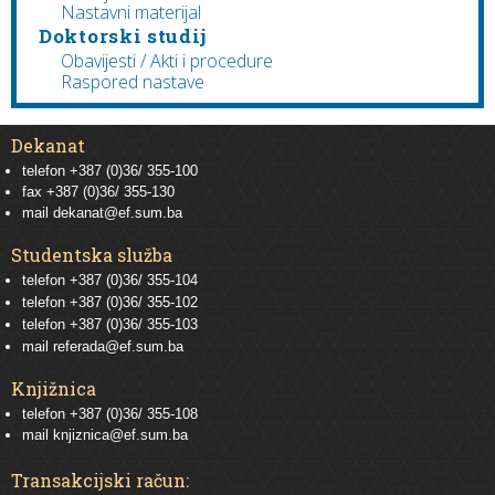
Nastavni materijal
Doktorski studij
Obavijesti / Akti i procedure
Raspored nastave
Dekanat
telefon +387 (0)36/ 355-100
fax +387 (0)36/ 355-130
mail
dekanat@ef.sum.ba
Studentska služba
telefon
+387 (0)36/ 355-104
telefon
+387 (0)36/ 355-102
telefon
+387 (0)36/ 355-103
mail
referada@ef.sum.ba
Knjižnica
telefon +387 (0)36/ 355-108
mail
knjiznica@ef.sum.ba
Transakcijski račun: