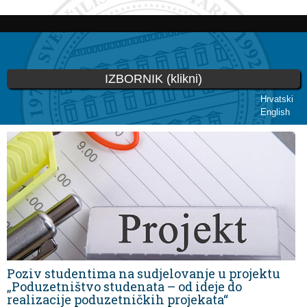
Skoči
na
glavni
sadržaj
IZBORNIK (klikni)
Hrvatski
English
Vi ste ovdje
Poziv studentima na sudjelovanje u projektu
„Poduzetništvo studenata – od ideje do
realizacije poduzetničkih projekata“