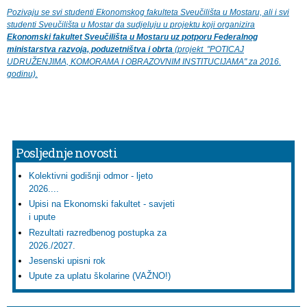
Pozivaju se svi studenti Ekonomskog fakulteta Sveučilišta u Mostaru, ali i svi
studenti Sveučilišta u Mostar da sudjeluju u projektu koji organizira
Ekonomski fakultet Sveučilišta u Mostaru uz potporu Federalnog
ministarstva razvoja, poduzetništva i obrta
(projekt "POTICAJ
UDRUŽENJIMA, KOMORAMA I OBRAZOVNIM INSTITUCIJAMA" za 2016.
godinu).
Posljednje novosti
Kolektivni godišnji odmor - ljeto
2026....
Upisi na Ekonomski fakultet - savjeti
i upute
Rezultati razredbenog postupka za
2026./2027.
Jesenski upisni rok
Upute za uplatu školarine (VAŽNO!)