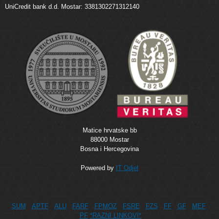
UniCredit bank d.d. Mostar: 3381302271312140
Matice hrvatske bb
88000 Mostar
Bosna i Hercegovina
Powered by
IT Odjel
SUM
APTF
ALU
FARF
FPMOZ
FSRE
FZS
FF
GF
MEF
PF
*RAZNI LINKOVI*