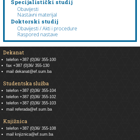
Specijalistički studij
Obavijesti
Nastavni materijal
Doktorski studij
Obavijesti / Akti i procedure
Raspored nastave
Dekanat
telefon +387 (0)36/ 355-100
fax +387 (0)36/ 355-130
mail
dekanat@ef.sum.ba
Studentska služba
telefon
+387 (0)36/ 355-104
telefon
+387 (0)36/ 355-102
telefon
+387 (0)36/ 355-103
mail
referada@ef.sum.ba
Knjižnica
telefon +387 (0)36/ 355-108
mail
knjiznica@ef.sum.ba