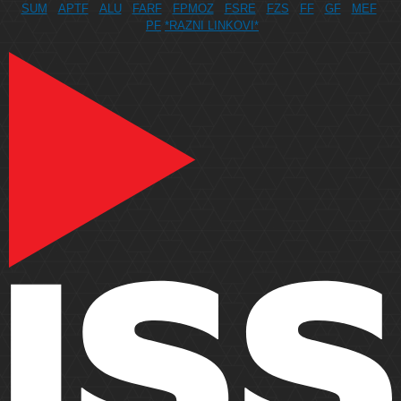
SUM
APTF
ALU
FARF
FPMOZ
FSRE
FZS
FF
GF
MEF
PF
*RAZNI LINKOVI*