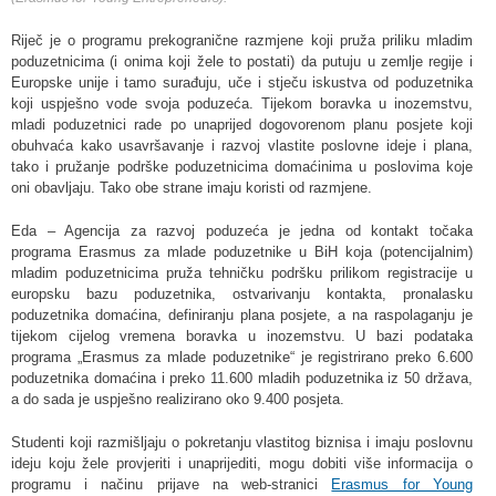
Riječ je o programu prekogranične razmjene koji pruža priliku mladim
poduzetnicima (i onima koji žele to postati) da putuju u zemlje regije i
Europske unije i tamo surađuju, uče i stječu iskustva od poduzetnika
koji uspješno vode svoja poduzeća. Tijekom boravka u inozemstvu,
mladi poduzetnici rade po unaprijed dogovorenom planu posjete koji
obuhvaća kako usavršavanje i razvoj vlastite poslovne ideje i plana,
tako i pružanje podrške poduzetnicima domaćinima u poslovima koje
oni obavljaju. Tako obe strane imaju koristi od razmjene.
Eda – Agencija za razvoj poduzeća je jedna od kontakt točaka
programa Erasmus za mlade poduzetnike u BiH koja (potencijalnim)
mladim poduzetnicima pruža tehničku podršku prilikom registracije u
europsku bazu poduzetnika, ostvarivanju kontakta, pronalasku
poduzetnika domaćina, definiranju plana posjete, a na raspolaganju je
tijekom cijelog vremena boravka u inozemstvu. U bazi podataka
programa „Erasmus za mlade poduzetnike“ je registrirano preko 6.600
poduzetnika domaćina i preko 11.600 mladih poduzetnika iz 50 država,
a do sada je uspješno realizirano oko 9.400 posjeta.
Studenti koji razmišljaju o pokretanju vlastitog biznisa i imaju poslovnu
ideju koju žele provjeriti i unaprijediti, mogu dobiti više informacija o
programu i načinu prijave na web-stranici
Erasmus for Young