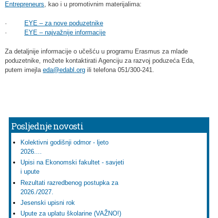
Entrepreneurs
, kao i u promotivnim materijalima:
·
EYE – za nove poduzetnike
·
EYE – najvažnije informacije
Za detaljnije informacije o učešću u programu Erasmus za mlade
poduzetnike, možete kontaktirati Agenciju za razvoj poduzeća Eda,
putem imejla
eda@edabl.org
ili telefona 051/300-241.
Posljednje novosti
Kolektivni godišnji odmor - ljeto
2026....
Upisi na Ekonomski fakultet - savjeti
i upute
Rezultati razredbenog postupka za
2026./2027.
Jesenski upisni rok
Upute za uplatu školarine (VAŽNO!)