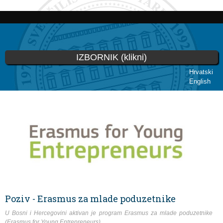
Skoči
na
glavni
sadržaj
IZBORNIK (klikni)
Hrvatski
English
Vi ste ovdje
Poziv - Erasmus za mlade poduzetnike
U Bosni i Hercegovini aktivan je program Erasmus za mlade poduzetnike
(Erasmus for Young Entrepreneurs).