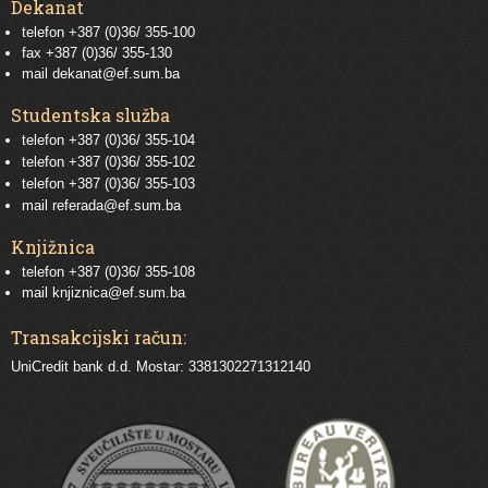
Dekanat
telefon +387 (0)36/ 355-100
fax +387 (0)36/ 355-130
mail
dekanat@ef.sum.ba
Studentska služba
telefon
+387 (0)36/ 355-104
telefon
+387 (0)36/ 355-102
telefon
+387 (0)36/ 355-103
mail
referada@ef.sum.ba
Knjižnica
telefon +387 (0)36/ 355-108
mail
knjiznica@ef.sum.ba
Transakcijski račun:
UniCredit bank d.d. Mostar: 3381302271312140