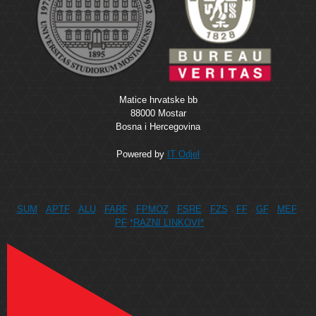
Matice hrvatske bb
88000 Mostar
Bosna i Hercegovina
Powered by
IT Odjel
SUM
APTF
ALU
FARF
FPMOZ
FSRE
FZS
FF
GF
MEF
PF
*RAZNI LINKOVI*