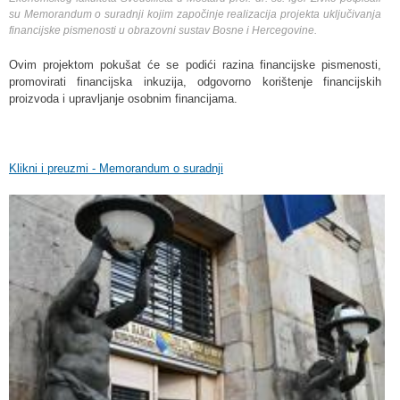
su Memorandum o suradnji kojim započinje realizacija projekta uključivanja
financijske pismenosti u obrazovni sustav Bosne i Hercegovine.
Ovim projektom pokušat će se podići razina financijske pismenosti,
promovirati financijska inkuzija, odgovorno korištenje financijskih
proizvoda i upravljanje osobnim financijama.
Klikni i preuzmi - Memorandum o suradnji