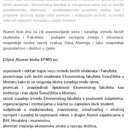
bivših studenata i Ekonomskog fakulteta te omogućava svima koji su završili
preddiplomske, diplomske i poslijediplomske programe studija, kao i
programe stručnog studija ostati povezan s institucijom na kojoj su proveli
neke od najljepših trenutaka u svojim životima.
Alumni klub ima za cilj uspostavljanje veza i suradnje između bivših
studenata i Fakulteta, podupire razmjenu znanja i iskustava,
unapređuje osobni razvoj svakog člana Alumnija i tako unapređuje
gospodarstvo i društvo u cjelini.
Ciljevi Alumni kluba EFMO su:
uspostaviti i održati trajnu vezu između bivših studenata i Fakulteta,
povezivanje svih bivših studenata Ekonomskog fakulteta Sveučilišta u
Mostaru kako bi se osigurala bliska suradnja među njima,
promicati i unaprjeđivati djelatnosti Ekonomskog fakulteta kao
institucije i kao dijela Sveučilišta u Mostaru,
razviti suradnju između Ekonomskog fakulteta s poslovnim subjektima,
organizacijama i institucijama u kojima su zaposleni bivši studenti,
sudjelovati u međunarodnoj, znanstvenoj, istraživačkoj i stručnoj
razmjeni i suradnji te uspostaviti odnos s drugim Alumni zajednicama u
BiH, Hrvatskoj i inozemstvu,
afirmirati značenje ekonomske struke u razvoju društva,