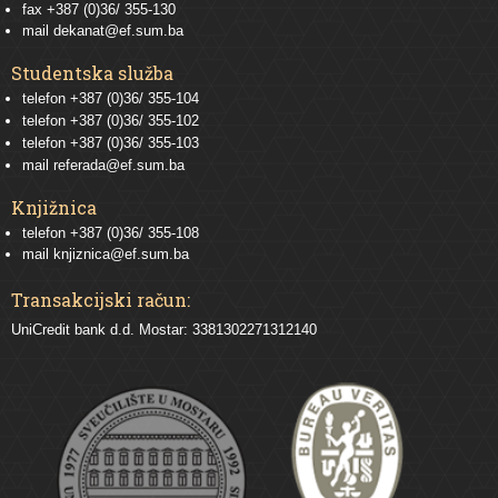
fax +387 (0)36/ 355-130
mail
dekanat@ef.sum.ba
Studentska služba
telefon
+387 (0)36/ 355-104
telefon
+387 (0)36/ 355-102
telefon
+387 (0)36/ 355-103
mail
referada@ef.sum.ba
Knjižnica
telefon +387 (0)36/ 355-108
mail
knjiznica@ef.sum.ba
Transakcijski račun:
UniCredit bank d.d. Mostar: 3381302271312140