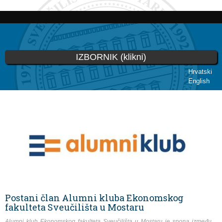
Skoči
na
glavni
sadržaj
IZBORNIK (klikni)
Hrvatski
English
Vi ste ovdje
Postani član Alumni kluba Ekonomskog
fakulteta Sveučilišta u Mostaru
Alumni klub Ekonomskog fakulteta Sveučilišta u Mostaru je spona između