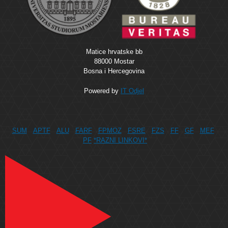
Matice hrvatske bb
88000 Mostar
Bosna i Hercegovina
Powered by
IT Odjel
SUM
APTF
ALU
FARF
FPMOZ
FSRE
FZS
FF
GF
MEF
PF
*RAZNI LINKOVI*