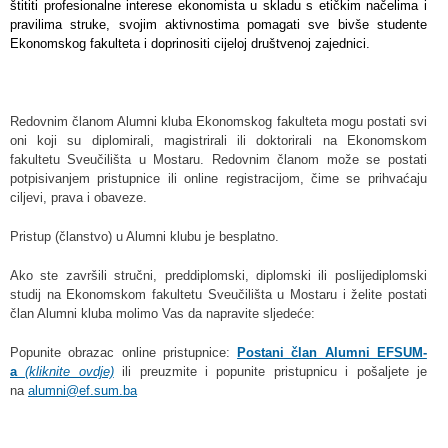
štititi profesionalne interese ekonomista u skladu s etičkim načelima i
pravilima struke, svojim aktivnostima pomagati sve bivše studente
Ekonomskog fakulteta i doprinositi cijeloj društvenoj zajednici.
Redovnim članom Alumni kluba Ekonomskog fakulteta mogu postati svi
oni koji su diplomirali, magistrirali ili doktorirali na Ekonomskom
fakultetu Sveučilišta u Mostaru. Redovnim članom može se postati
potpisivanjem pristupnice ili online registracijom, čime se prihvaćaju
ciljevi, prava i obaveze.
Pristup (članstvo) u Alumni klubu je besplatno.
Ako ste završili stručni, preddiplomski, diplomski ili poslijediplomski
studij na Ekonomskom fakultetu Sveučilišta u Mostaru i želite postati
član Alumni kluba molimo Vas da napravite sljedeće:
Popunite obrazac online pristupnice:
Postani član Alumni EFSUM-
a
(kliknite ovdje)
ili preuzmite i popunite pristupnicu i pošaljete je
na
alumni@ef.sum.ba