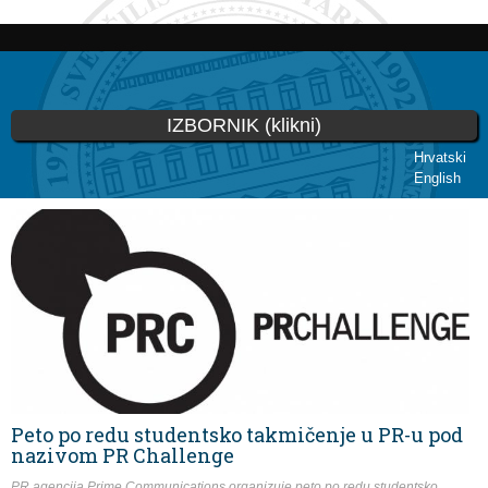
Skoči
na
glavni
sadržaj
IZBORNIK (klikni)
Hrvatski
English
Vi ste ovdje
Peto po redu studentsko takmičenje u PR-u pod
nazivom PR Challenge
PR agencija Prime Communications organizuje peto po redu studentsko