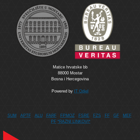
Matice hrvatske bb
88000 Mostar
Bosna i Hercegovina
Powered by
IT Odjel
SUM
APTF
ALU
FARF
FPMOZ
FSRE
FZS
FF
GF
MEF
PF
*RAZNI LINKOVI*