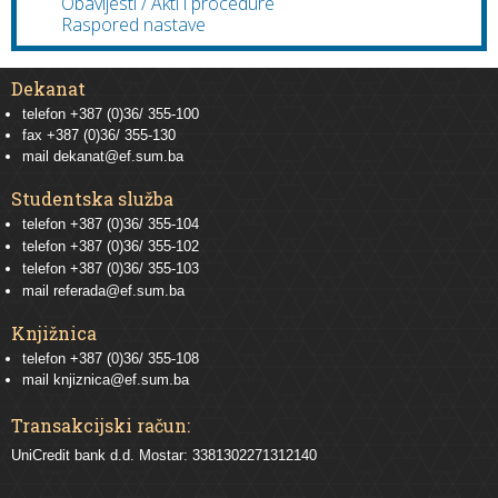
Obavijesti / Akti i procedure
Raspored nastave
Dekanat
telefon +387 (0)36/ 355-100
fax +387 (0)36/ 355-130
mail
dekanat@ef.sum.ba
Studentska služba
telefon
+387 (0)36/ 355-104
telefon
+387 (0)36/ 355-102
telefon
+387 (0)36/ 355-103
mail
referada@ef.sum.ba
Knjižnica
telefon +387 (0)36/ 355-108
mail
knjiznica@ef.sum.ba
Transakcijski račun:
UniCredit bank d.d. Mostar: 3381302271312140