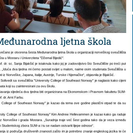
Međunarodna ljetna škola
ečano je otvorena šesta Međunarodna ljetna škola u organizaciji norveškog sveučilišta
ta u Mostaru i Univerziteta ''Džemal Bijedić''.
r. sc. Sanja Bijakšić je istaknula kako joj je zadovoljstvo što Sveučilište po treći put
e. „Iduća dva tjedna mi ćemo postati svijet u malom, naime osim studenata Sveučilišta u
i iz Norveške, Japana, Italije, Austrije, Turske i Njemačke“, objasnila je Bijakšić.
 Soltvedt sa sveučilišta ''University College of Southeast Norway'' je naglasio kako cijeni
ta koji su zainteresirani za ovu školu.
 predavanja sljedeća dva tjedna biti organizirana na Ekonomskom i Pravnom fakultetu SUM-
f. dr. Arnt Farbu.
ity College of Southeast Norway'' je kazao da tema ove godine plastični otpad te da su
ersity College of Southeast Norway'' Kim Andrew Hellevammen je kazao kako ga raduje
a iz Norveške i grada Mostara. „Suradnja traje već šest godina tako da je veza između
om Studentskog zbora SUM-a i tu se nadam ostvariti lijepe odnose“.
vanja iz područja društvenih znanosti zašto im je potrebno znanje engleskog jezika te će