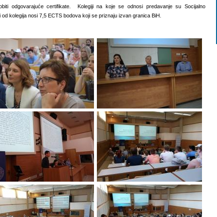
iti odgovarajuće certifikate. Kolegiji na koje se odnosi predavanje su Socijalno
od kolegija nosi 7,5 ECTS bodova koji se priznaju izvan granica BiH.