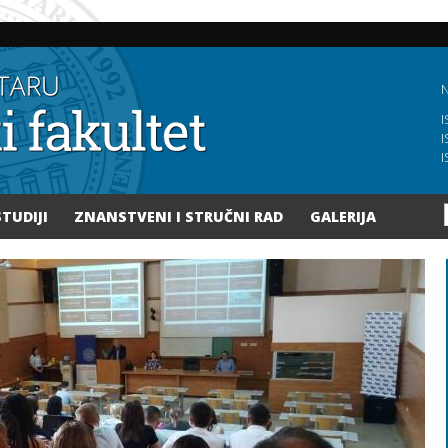
Skoči
na
glavni
sadržaj
N
I
I
I
STUDIJI
ZNANSTVENI I STRUČNI RAD
GALERIJA