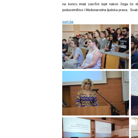
na koncu imati završni ispit nakon čega će dob
poduzetništvo i Međunarodna ljudska prava. Svaki 
sum.ba