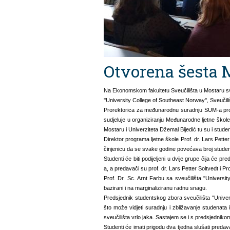
Otvorena šesta 
Na Ekonomskom fakultetu Sveučilišta u Mostaru sv
''University College of Southeast Norway'', Sveučiliš
Prorektorica za međunarodnu suradnju SUM-a prof. d
sudjeluje u organiziranju Međunarodne ljetne škol
Mostaru i Univerziteta Džemal Bijedić tu su i student
Direktor programa ljetne škole Prof. dr. Lars Petter
činjenicu da se svake godine povećava broj studena
Studenti će biti podijeljeni u dvije grupe čija će
a, a predavači su prof. dr. Lars Petter Soltvedt i Pro
Prof. Dr. Sc. Arnt Farbu sa sveučilišta ''Univers
bazirani i na marginaliziranu radnu snagu.
Predsjednik studentskog zbora sveučilišta ''Univ
što može vidjeti suradnju i zbližavanje studenat
sveučilišta vrlo jaka. Sastajem se i s predsjednik
Studenti će imati prigodu dva tjedna slušati preda