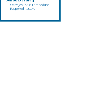
Doktorski studij
Obavijesti / Akti i procedure
Raspored nastave