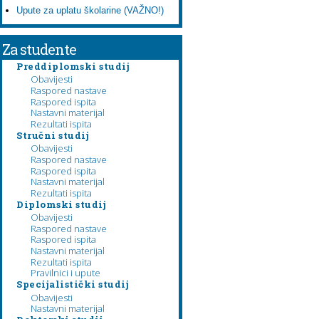
Upute za uplatu školarine (VAŽNO!)
Za studente
Preddiplomski studij
Obavijesti
Raspored nastave
Raspored ispita
Nastavni materijal
Rezultati ispita
Stručni studij
Obavijesti
Raspored nastave
Raspored ispita
Nastavni materijal
Rezultati ispita
Diplomski studij
Obavijesti
Raspored nastave
Raspored ispita
Nastavni materijal
Rezultati ispita
Pravilnici i upute
Specijalistički studij
Obavijesti
Nastavni materijal