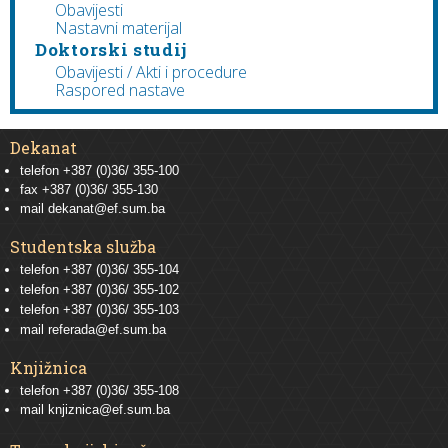
Obavijesti
Nastavni materijal
Doktorski studij
Obavijesti / Akti i procedure
Raspored nastave
Dekanat
telefon +387 (0)36/ 355-100
fax +387 (0)36/ 355-130
mail
dekanat@ef.sum.ba
Studentska služba
telefon
+387 (0)36/ 355-104
telefon
+387 (0)36/ 355-102
telefon
+387 (0)36/ 355-103
mail
referada@ef.sum.ba
Knjižnica
telefon +387 (0)36/ 355-108
mail
knjiznica@ef.sum.ba