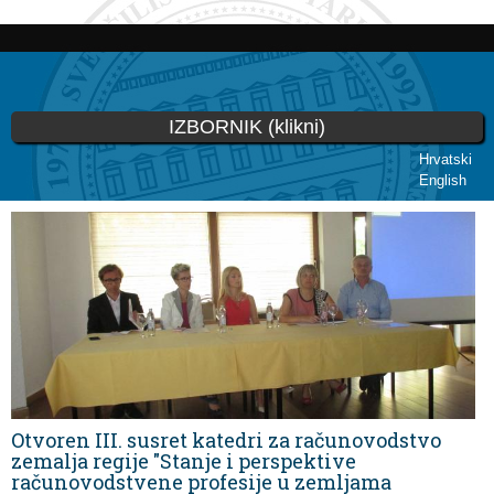
Skoči
na
glavni
sadržaj
IZBORNIK (klikni)
Hrvatski
English
Vi ste ovdje
Otvoren III. susret katedri za računovodstvo
zemalja regije "Stanje i perspektive
računovodstvene profesije u zemljama