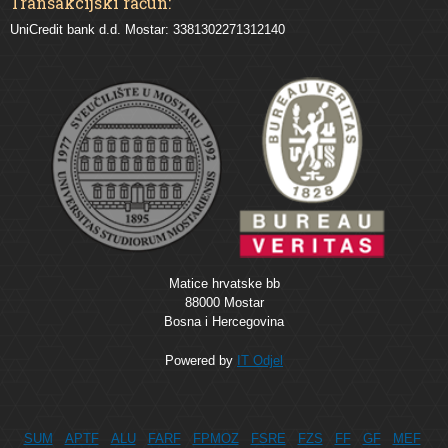
Transakcijski račun:
UniCredit bank d.d. Mostar: 3381302271312140
Matice hrvatske bb
88000 Mostar
Bosna i Hercegovina
Powered by
IT Odjel
SUM
APTF
ALU
FARF
FPMOZ
FSRE
FZS
FF
GF
MEF