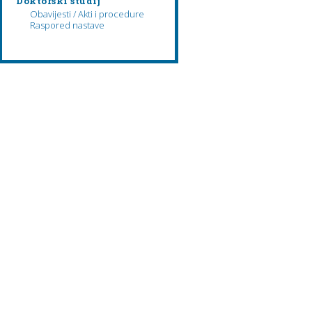
Doktorski studij
Obavijesti / Akti i procedure
Raspored nastave