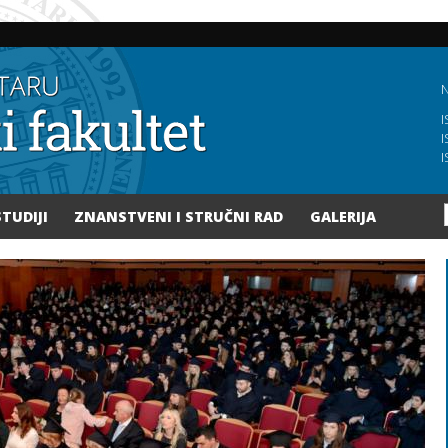
Skoči
na
glavni
sadržaj
N
I
I
I
STUDIJI
ZNANSTVENI I STRUČNI RAD
GALERIJA