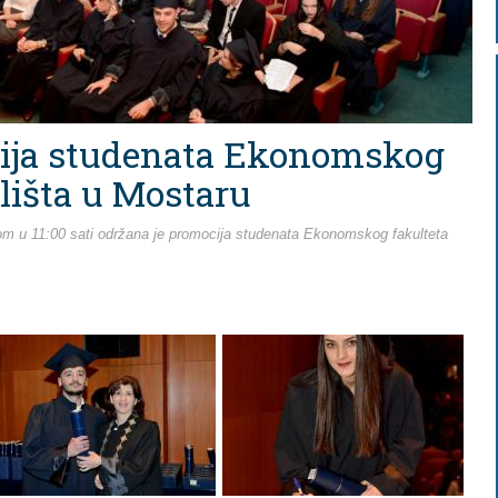
ija studenata Ekonomskog
lišta u Mostaru
m u 11:00 sati održana je promocija studenata Ekonomskog fakulteta