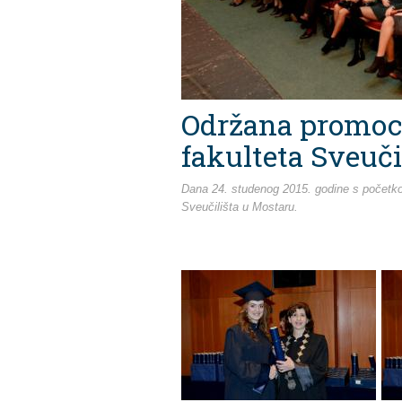
Održana promoc
fakulteta Sveuči
Dana 24. studenog 2015. godine s početko
Sveučilišta u Mostaru.