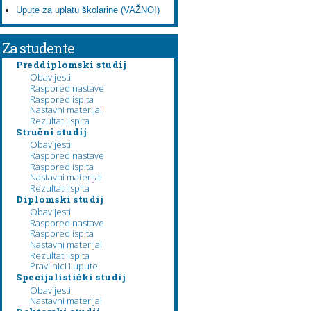
Upute za uplatu školarine (VAŽNO!)
Za studente
Preddiplomski studij
Obavijesti
Raspored nastave
Raspored ispita
Nastavni materijal
Rezultati ispita
Stručni studij
Obavijesti
Raspored nastave
Raspored ispita
Nastavni materijal
Rezultati ispita
Diplomski studij
Obavijesti
Raspored nastave
Raspored ispita
Nastavni materijal
Rezultati ispita
Pravilnici i upute
Specijalistički studij
Obavijesti
Nastavni materijal