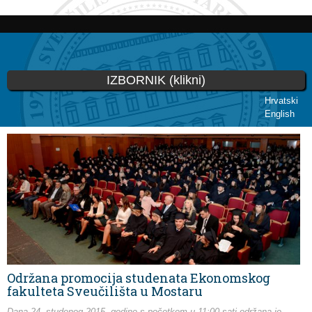
Skoči
na
glavni
sadržaj
IZBORNIK (klikni)
Hrvatski
English
Vi ste ovdje
Održana promocija studenata Ekonomskog
fakulteta Sveučilišta u Mostaru
Dana 24. studenog 2015. godine s početkom u 11:00 sati održana je