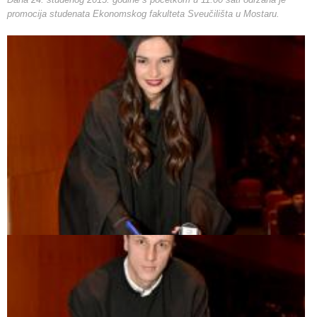
promocija studenata Ekonomskog fakulteta Sveučilišta u Mostaru.