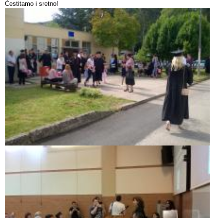
Čestitamo i sretno!