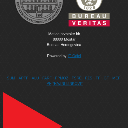
Matice hrvatske bb
88000 Mostar
Bosna i Hercegovina
Powered by
IT Odjel
SUM
APTF
ALU
FARF
FPMOZ
FSRE
FZS
FF
GF
MEF
PF
*RAZNI LINKOVI*