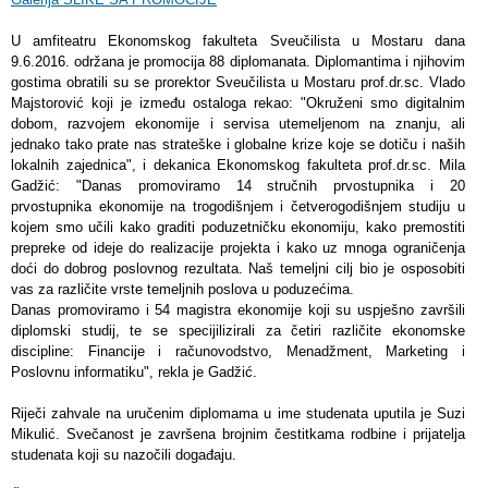
U amfiteatru Ekonomskog fakulteta Sveučilista u Mostaru dana
9.6.2016. održana je promocija 88 diplomanata. Diplomantima i njihovim
gostima obratili su se prorektor Sveučilista u Mostaru prof.dr.sc. Vlado
Majstorović koji je između ostaloga rekao: "Okruženi smo digitalnim
dobom, razvojem ekonomije i servisa utemeljenom na znanju, ali
jednako tako prate nas strateške i globalne krize koje se dotiču i naših
lokalnih zajednica", i dekanica Ekonomskog fakulteta prof.dr.sc. Mila
Gadžić: "Danas promoviramo 14 stručnih prvostupnika i 20
prvostupnika ekonomije na trogodišnjem i četverogodišnjem studiju u
kojem smo učili kako graditi poduzetničku ekonomiju, kako premostiti
prepreke od ideje do realizacije projekta i kako uz mnoga ograničenja
doći do dobrog poslovnog rezultata. Naš temeljni cilj bio je osposobiti
vas za različite vrste temeljnih poslova u poduzećima.
Danas promoviramo i 54 magistra ekonomije koji su uspješno završili
diplomski studij, te se specijilizirali za četiri različite ekonomske
discipline: Financije i računovodstvo, Menadžment, Marketing i
Poslovnu informatiku", rekla je Gadžić.
Riječi zahvale na uručenim diplomama u ime studenata uputila je Suzi
Mikulić. Svečanost je završena brojnim čestitkama rodbine i prijatelja
studenata koji su nazočili događaju.