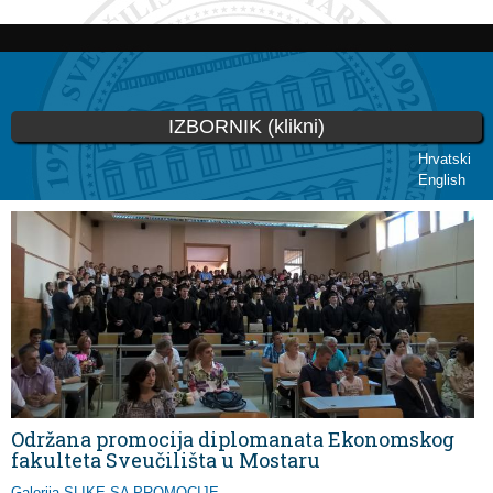
Skoči
na
glavni
sadržaj
IZBORNIK (klikni)
Hrvatski
English
Vi ste ovdje
Održana promocija diplomanata Ekonomskog
fakulteta Sveučilišta u Mostaru
Galerija SLIKE SA PROMOCIJE