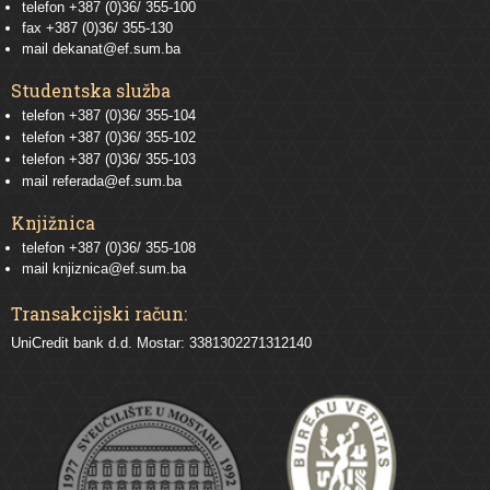
telefon +387 (0)36/ 355-100
fax +387 (0)36/ 355-130
mail
dekanat@ef.sum.ba
Studentska služba
telefon
+387 (0)36/ 355-104
telefon
+387 (0)36/ 355-102
telefon
+387 (0)36/ 355-103
mail
referada@ef.sum.ba
Knjižnica
telefon +387 (0)36/ 355-108
mail
knjiznica@ef.sum.ba
Transakcijski račun:
UniCredit bank d.d. Mostar: 3381302271312140