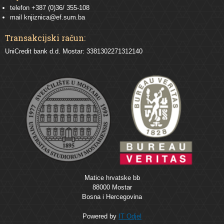
telefon +387 (0)36/ 355-108
mail
knjiznica@ef.sum.ba
Transakcijski račun:
UniCredit bank d.d. Mostar: 3381302271312140
Matice hrvatske bb
88000 Mostar
Bosna i Hercegovina
Powered by
IT Odjel