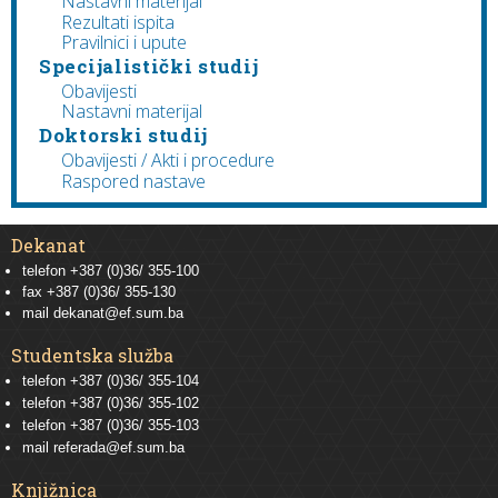
Nastavni materijal
Rezultati ispita
Pravilnici i upute
Specijalistički studij
Obavijesti
Nastavni materijal
Doktorski studij
Obavijesti / Akti i procedure
Raspored nastave
Dekanat
telefon +387 (0)36/ 355-100
fax +387 (0)36/ 355-130
mail
dekanat@ef.sum.ba
Studentska služba
telefon
+387 (0)36/ 355-104
telefon
+387 (0)36/ 355-102
telefon
+387 (0)36/ 355-103
mail
referada@ef.sum.ba
Knjižnica