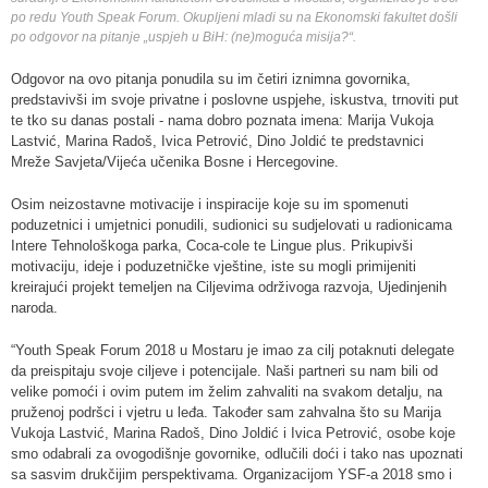
po redu Youth Speak Forum. Okupljeni mladi su na Ekonomski fakultet došli
po odgovor na pitanje „uspjeh u BiH: (ne)moguća misija?“.
Odgovor na ovo pitanja ponudila su im četiri iznimna govornika,
predstavivši im svoje privatne i poslovne uspjehe, iskustva, trnoviti put
te tko su danas postali - nama dobro poznata imena: Marija Vukoja
Lastvić, Marina Radoš, Ivica Petrović, Dino Joldić te predstavnici
Mreže Savjeta/Vijeća učenika Bosne i Hercegovine.
Osim neizostavne motivacije i inspiracije koje su im spomenuti
poduzetnici i umjetnici ponudili, sudionici su sudjelovati u radionicama
Intere Tehnološkoga parka, Coca-cole te Lingue plus. Prikupivši
motivaciju, ideje i poduzetničke vještine, iste su mogli primijeniti
kreirajući projekt temeljen na Ciljevima održivoga razvoja, Ujedinjenih
naroda.
“Youth Speak Forum 2018 u Mostaru je imao za cilj potaknuti delegate
da preispitaju svoje ciljeve i potencijale. Naši partneri su nam bili od
velike pomoći i ovim putem im želim zahvaliti na svakom detalju, na
pruženoj podršci i vjetru u leđa. Također sam zahvalna što su Marija
Vukoja Lastvić, Marina Radoš, Dino Joldić i Ivica Petrović, osobe koje
smo odabrali za ovogodišnje govornike, odlučili doći i tako nas upoznati
sa sasvim drukčijim perspektivama. Organizacijom YSF-a 2018 smo i