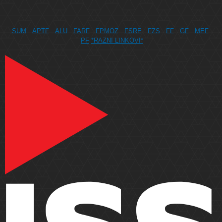
SUM
APTF
ALU
FARF
FPMOZ
FSRE
FZS
FF
GF
MEF
PF
*RAZNI LINKOVI*