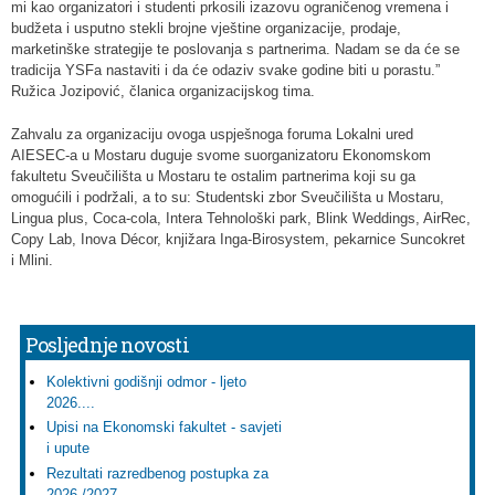
mi kao organizatori i studenti prkosili izazovu ograničenog vremena i
budžeta i usputno stekli brojne vještine organizacije, prodaje,
marketinške strategije te poslovanja s partnerima. Nadam se da će se
tradicija YSFa nastaviti i da će odaziv svake godine biti u porastu.”
Ružica Jozipović, članica organizacijskog tima.
Zahvalu za organizaciju ovoga uspješnoga foruma Lokalni ured
AIESEC-a u Mostaru duguje svome suorganizatoru Ekonomskom
fakultetu Sveučilišta u Mostaru te ostalim partnerima koji su ga
omogućili i podržali, a to su: Studentski zbor Sveučilišta u Mostaru,
Lingua plus, Coca-cola, Intera Tehnološki park, Blink Weddings, AirRec,
Copy Lab, Inova Décor, knjižara Inga-Birosystem, pekarnice Suncokret
i Mlini.
Posljednje novosti
Kolektivni godišnji odmor - ljeto
2026....
Upisi na Ekonomski fakultet - savjeti
i upute
Rezultati razredbenog postupka za
2026./2027.