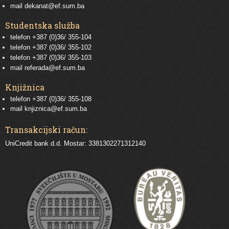
mail
dekanat@ef.sum.ba
Studentska služba
telefon
+387 (0)36/ 355-104
telefon
+387 (0)36/ 355-102
telefon
+387 (0)36/ 355-103
mail
referada@ef.sum.ba
Knjižnica
telefon +387 (0)36/ 355-108
mail
knjiznica@ef.sum.ba
Transakcijski račun:
UniCredit bank d.d. Mostar: 3381302271312140