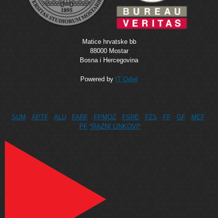
Matice hrvatske bb
88000 Mostar
Bosna i Hercegovina
Powered by
IT Odjel
SUM
APTF
ALU
FARF
FPMOZ
FSRE
FZS
FF
GF
MEF
PF
*RAZNI LINKOVI*