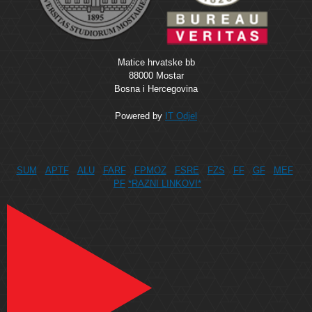
Matice hrvatske bb
88000 Mostar
Bosna i Hercegovina
Powered by
IT Odjel
SUM
APTF
ALU
FARF
FPMOZ
FSRE
FZS
FF
GF
MEF
PF
*RAZNI LINKOVI*