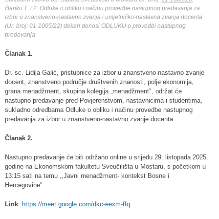
članku 1. i 2. Odluke o obliku i načinu provedbe nastupnog predavanja za
izbor u znanstveno-nastavno zvanja i umjetničko-nastavna zvanja docenta
(Ur. broj: 01-1005/22) dekan donosi ODLUKU o provedbi nastupnog
predavanja
Članak 1.
Dr. sc. Lidija Galić, pristupnice za izbor u znanstveno-nastavno zvanje
docent, znanstveno područje društvenih znanosti, polje ekonomija,
grana menadžment, skupina kolegija „menadžment", održat će
nastupno predavanje pred Povjerenstvom, nastavnicima i studentima,
sukladno odredbama Odluke o obliku i načinu provedbe nastupnog
predavanja za izbor u znanstveno-nastavno zvanje docenta.
Članak 2.
Nastupno predavanje će biti održano online u srijedu 29. listopada 2025.
godine na Ekonomskom fakultetu Sveučilišta u Mostaru, s početkom u
13:15 sati na temu ,,Javni menadžment- kontekst Bosne i
Hercegovine"
Link
:
https://meet.google.com/dkc-eexm-ffq