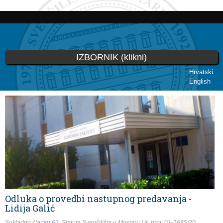
Skoči
na
glavni
sadržaj
IZBORNIK (klikni)
Hrvatski
English
Vi ste ovdje
Odluka o provedbi nastupnog predavanja -
Lidija Galić
Sukladno članku 63. Statuta Sveučilišta u Mostaru Ur. broj:
01-1685/20
,