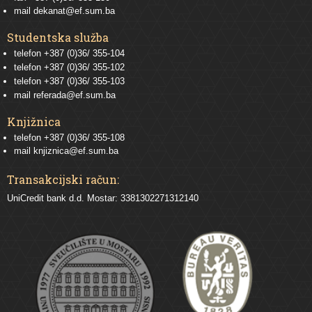
mail
dekanat@ef.sum.ba
Studentska služba
telefon
+387 (0)36/ 355-104
telefon
+387 (0)36/ 355-102
telefon
+387 (0)36/ 355-103
mail
referada@ef.sum.ba
Knjižnica
telefon +387 (0)36/ 355-108
mail
knjiznica@ef.sum.ba
Transakcijski račun:
UniCredit bank d.d. Mostar: 3381302271312140