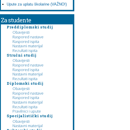
Upute za uplatu školarine (VAŽNO!)
Za studente
Preddiplomski studij
Obavijesti
Raspored nastave
Raspored ispita
Nastavni materijal
Rezultati ispita
Stručni studij
Obavijesti
Raspored nastave
Raspored ispita
Nastavni materijal
Rezultati ispita
Diplomski studij
Obavijesti
Raspored nastave
Raspored ispita
Nastavni materijal
Rezultati ispita
Pravilnici i upute
Specijalistički studij
Obavijesti
Nastavni materijal