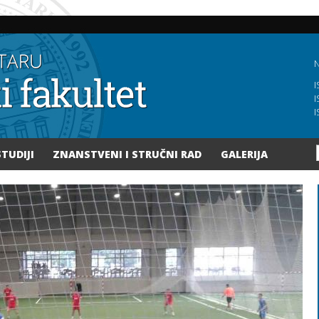
Skoči
na
glavni
sadržaj
N
I
I
I
STUDIJI
ZNANSTVENI I STRUČNI RAD
GALERIJA