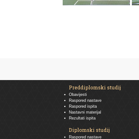
Preddiplomski studij
Obavijesti
Raspored nastave
Raspored ispita
Nastavni materijal
Rezultati ispita
Diplomski studij
Raspored nastave