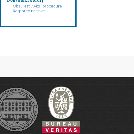
Doktorski studij
Obavijesti / Akti i procedure
Raspored nastave