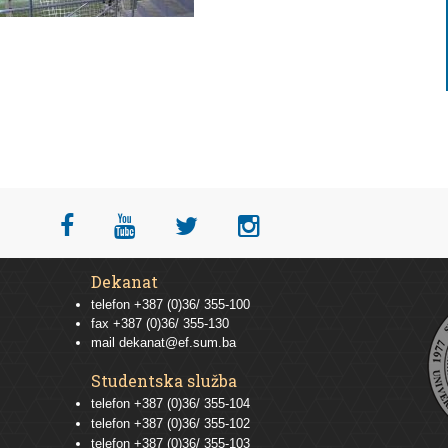
Dekanat
telefon +387 (0)36/ 355-100
fax +387 (0)36/ 355-130
mail
dekanat@ef.sum.ba
Studentska služba
telefon
+387 (0)36/ 355-104
telefon
+387 (0)36/ 355-102
telefon
+387 (0)36/ 355-103