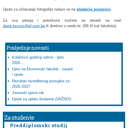
Upute za učitavanje fotografije nalaze se na
sljedećoj poveznici
.
Za sva pitanja i poteškoće možete se obratiti na mail:
damir.lucovic@ef.sum.ba
ili direktno u uredu br. 206 (II kat fakulteta).
Posljednje novosti
Kolektivni godišnji odmor - ljeto
2026....
Upisi na Ekonomski fakultet - savjeti
i upute
Rezultati razredbenog postupka za
2026./2027.
Jesenski upisni rok
Upute za uplatu školarine (VAŽNO!)
Za studente
Preddiplomski studij