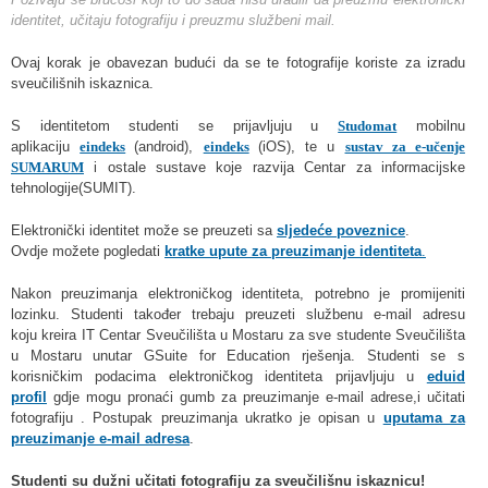
identitet, učitaju fotografiju i preuzmu službeni mail.
Ovaj korak je obavezan budući da se te fotografije koriste za izradu
sveučilišnih iskaznica.
S identitetom studenti se prijavljuju u
Studomat
mobilnu
aplikaciju
eindeks
(android),
eindeks
(iOS), te u
sustav za e-učenje
SUMARUM
i ostale sustave koje razvija Centar za informacijske
tehnologije(SUMIT).
Elektronički identitet može se preuzeti sa
sljedeće poveznice
.
Ovdje možete pogledati
kratke upute za preuzimanje identiteta
.
Nakon preuzimanja elektroničkog identiteta, potrebno je promijeniti
lozinku. Studenti također trebaju preuzeti službenu e-mail adresu
koju kreira IT Centar Sveučilišta u Mostaru za sve studente Sveučilišta
u Mostaru unutar GSuite for Education rješenja. Studenti se s
korisničkim podacima elektroničkog identiteta prijavljuju u
eduid
profil
gdje mogu pronaći gumb za preuzimanje e-mail adrese,i učitati
fotografiju . Postupak preuzimanja ukratko je opisan u
uputama za
preuzimanje e-mail adresa
.
Studenti su dužni učitati fotografiju za sveučilišnu iskaznicu!