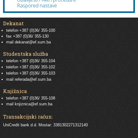
Raspored nastave
Dekanat
telefon +387 (0)36/ 355-100
fax +387 (0)36/ 355-130
mail
dekanat@ef.sum.ba
Studentska služba
telefon
+387 (0)36/ 355-104
telefon
+387 (0)36/ 355-102
telefon
+387 (0)36/ 355-103
mail
referada@ef.sum.ba
Knjižnica
telefon +387 (0)36/ 355-108
mail
knjiznica@ef.sum.ba
Transakcijski račun:
UniCredit bank d.d. Mostar: 3381302271312140