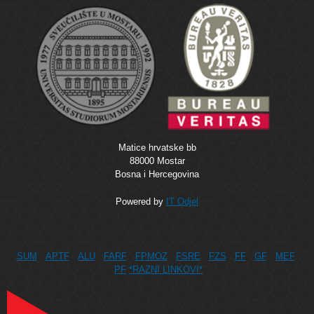
Matice hrvatske bb
88000 Mostar
Bosna i Hercegovina
Powered by
IT Odjel
SUM
APTF
ALU
FARF
FPMOZ
FSRE
FZS
FF
GF
MEF
PF
*RAZNI LINKOVI*