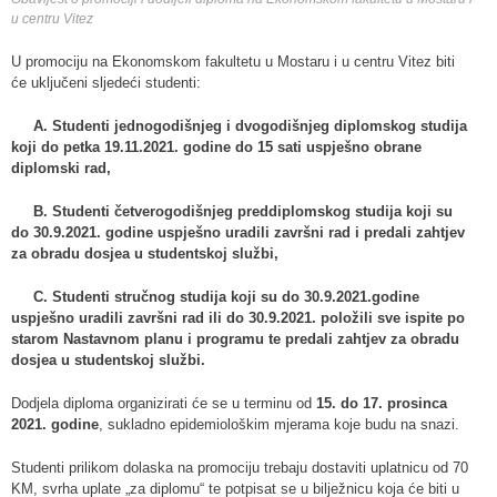
u centru Vitez
U promociju na Ekonomskom fakultetu u Mostaru i u centru Vitez biti
će uključeni sljedeći studenti:
A. Studenti jednogodišnjeg i dvogodišnjeg diplomskog studija
koji do petka 19.11.2021. godine do 15 sati uspješno obrane
diplomski rad,
B. Studenti četverogodišnjeg preddiplomskog studija koji su
do 30.9.2021. godine uspješno uradili završni rad i predali zahtjev
za obradu dosjea u studentskoj službi,
C. Studenti stručnog studija koji su do 30.9.2021.godine
uspješno uradili završni rad ili do 30.9.2021. položili sve ispite po
starom Nastavnom planu i programu te predali zahtjev za obradu
dosjea u studentskoj službi.
Dodjela diploma organizirati će se u terminu od
15. do 17. prosinca
2021. godine
, sukladno epidemiološkim mjerama koje budu na snazi.
Studenti prilikom dolaska na promociju trebaju dostaviti uplatnicu od 70
KM, svrha uplate „za diplomu“ te potpisat se u bilježnicu koja će biti u