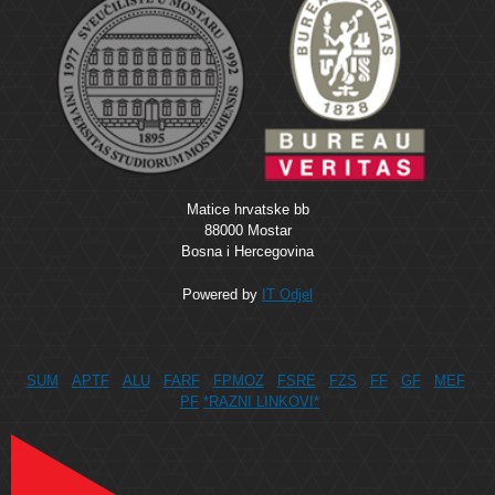
Matice hrvatske bb
88000 Mostar
Bosna i Hercegovina
Powered by
IT Odjel
SUM
APTF
ALU
FARF
FPMOZ
FSRE
FZS
FF
GF
MEF
PF
*RAZNI LINKOVI*