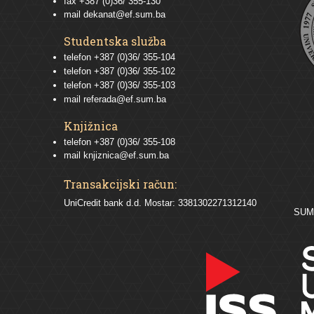
fax +387 (0)36/ 355-130
mail
dekanat@ef.sum.ba
Studentska služba
telefon
+387 (0)36/ 355-104
telefon
+387 (0)36/ 355-102
telefon
+387 (0)36/ 355-103
mail
referada@ef.sum.ba
Knjižnica
telefon +387 (0)36/ 355-108
mail
knjiznica@ef.sum.ba
Transakcijski račun:
UniCredit bank d.d. Mostar: 3381302271312140
SU