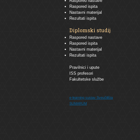
Raspored nastave
Raspored ispita
Nastavni materijal
Rezultati ispita
Diplomski studij
Raspored nastave
Raspored ispita
Nastavni materijal
Rezultati ispita
Pravilnici i upute
ISS profesori
Fakultetske službe
e-learning sustav
Sveučilišta
SUMARUM