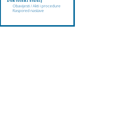
Doktorski studij
Obavijesti / Akti i procedure
Raspored nastave