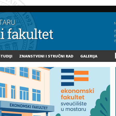
Skoči
na
glavni
sadržaj
N
I
I
I
STUDIJI
ZNANSTVENI I STRUČNI RAD
GALERIJA