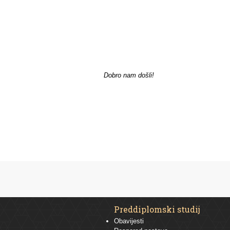
Dobro nam došli!
Preddiplomski studij
Obavijesti