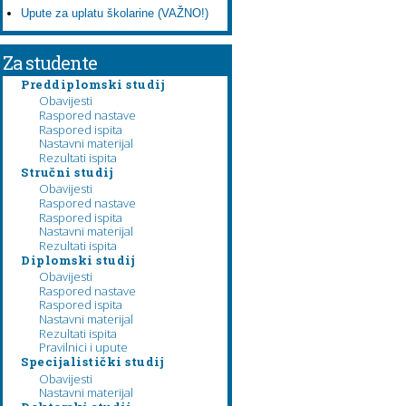
Upute za uplatu školarine (VAŽNO!)
Za studente
Preddiplomski studij
Obavijesti
Raspored nastave
Raspored ispita
Nastavni materijal
Rezultati ispita
Stručni studij
Obavijesti
Raspored nastave
Raspored ispita
Nastavni materijal
Rezultati ispita
Diplomski studij
Obavijesti
Raspored nastave
Raspored ispita
Nastavni materijal
Rezultati ispita
Pravilnici i upute
Specijalistički studij
Obavijesti
Nastavni materijal