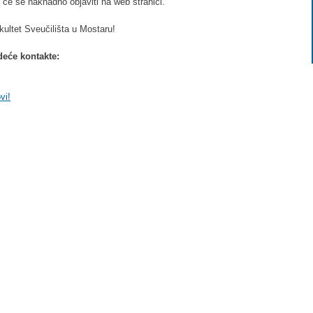
 će se naknadno objaviti na web stranici.
kultet Sveučilišta u Mostaru!
deće kontakte:
vi!