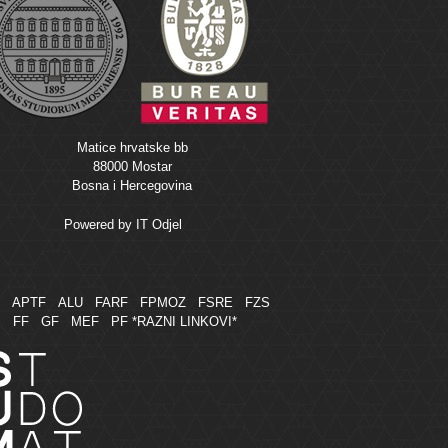
Matice hrvatske bb
88000 Mostar
Bosna i Hercegovina
Powered by
IT Odjel
M
APTF
ALU
FARF
FPMOZ
FSRE
FZS
FF
GF
MEF
PF
*RAZNI LINKOVI*