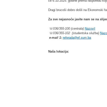
će 6.10.2025. godine prema rasporedu koji
Dragi brucoši dobro došli na Ekonomski fa
Za sve nejasnoće javite nam se na slije
☏
036/355-100 (centrala)
Nazovi!
☏
036/355-102 (studentska služba)
Nazo
e-mail 1:
referada@ef.sum.ba
Naša lokacija: