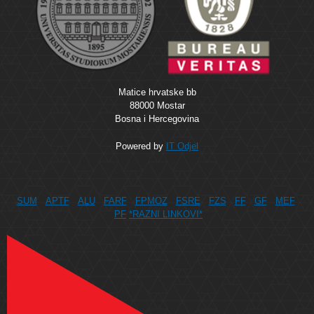
Matice hrvatske bb
88000 Mostar
Bosna i Hercegovina
Powered by
IT Odjel
SUM
APTF
ALU
FARF
FPMOZ
FSRE
FZS
FF
GF
MEF
PF
*RAZNI LINKOVI*