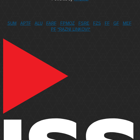
SUM
APTF
ALU
FARF
FPMOZ
FSRE
FZS
FF
GF
MEF
PF
*RAZNI LINKOVI*