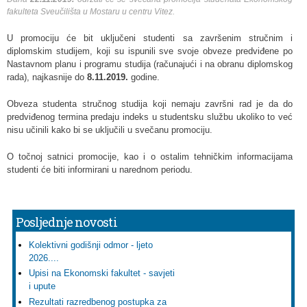
fakulteta Sveučilišta u Mostaru u centru Vitez.
U promociju će bit uključeni studenti sa završenim stručnim i
diplomskim studijem, koji su ispunili sve svoje obveze predviđene po
Nastavnom planu i programu studija (računajući i na obranu diplomskog
rada), najkasnije do
8.11.2019.
godine.
Obveza studenta stručnog studija koji nemaju završni rad je da do
predviđenog termina predaju indeks u studentsku službu ukoliko to već
nisu učinili kako bi se uključili u svečanu promociju.
O točnoj satnici promocije, kao i o ostalim tehničkim informacijama
studenti će biti informirani u narednom periodu.
Posljednje novosti
Kolektivni godišnji odmor - ljeto
2026....
Upisi na Ekonomski fakultet - savjeti
i upute
Rezultati razredbenog postupka za