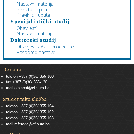
Nastavni materijal
Rezultati ispita
Pravilnici i upute
Specijalistički studij
Obavijesti
Nastavni materijal
Doktorski studij
Obavijesti / Akti i procedure
Raspored nastave
Dekanat
telefon +387 (0)36/ 355-100
fax +387 (0)36/ 355-130
mail
dekanat@ef.sum.ba
Studentska služba
telefon
+387 (0)36/ 355-104
telefon
+387 (0)36/ 355-102
telefon
+387 (0)36/ 355-103
mail
referada@ef.sum.ba