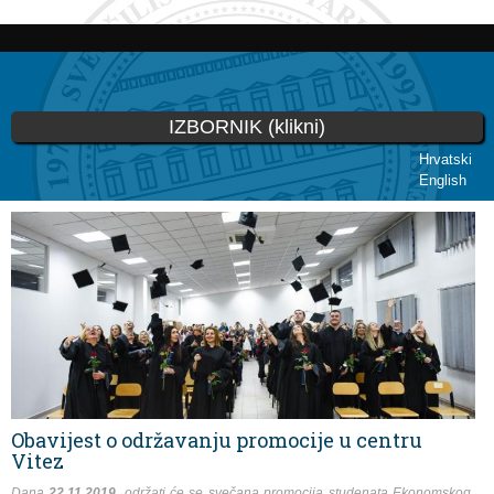
Skoči
na
glavni
sadržaj
IZBORNIK (klikni)
Hrvatski
English
Vi ste ovdje
Obavijest o održavanju promocije u centru
Vitez
Dana
22.11.2019.
održati će se svečana promocija studenata Ekonomskog