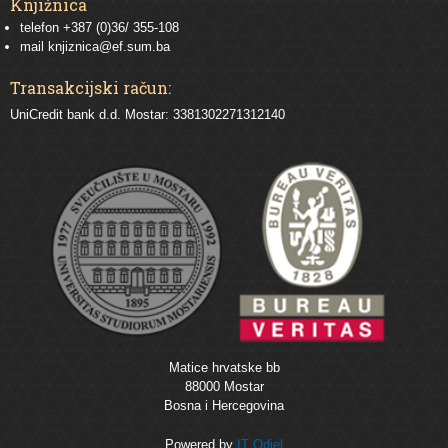
Knjižnica
telefon +387 (0)36/ 355-108
mail
knjiznica@ef.sum.ba
Transakcijski račun:
UniCredit bank d.d. Mostar: 3381302271312140
Matice hrvatske bb
88000 Mostar
Bosna i Hercegovina
Powered by
IT Odjel