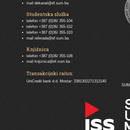
mail
dekanat@ef.sum.ba
Studentska služba
telefon
+387 (0)36/ 355-104
telefon
+387 (0)36/ 355-102
telefon
+387 (0)36/ 355-103
mail
referada@ef.sum.ba
Knjižnica
telefon +387 (0)36/ 355-108
mail
knjiznica@ef.sum.ba
Transakcijski račun:
UniCredit bank d.d. Mostar: 3381302271312140
SU