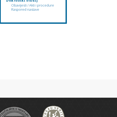
Doktorski studij
Obavijesti / Akti i procedure
Raspored nastave