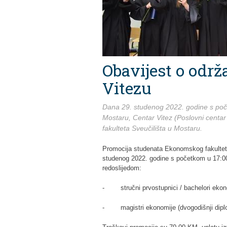
Obavijest o održ
Vitezu
Dana 29. studenog 2022. godine s počet
Mostaru, Centar Vitez (Poslovni centa
fakulteta Sveučilišta u Mostaru.
Promocija studenata Ekonomskog fakulteta
studenog 2022. godine s početkom u 17:00 
redoslijedom:
- stručni prvostupnici / bachelori ekonom
- magistri ekonomije (dvogodišnji diplo