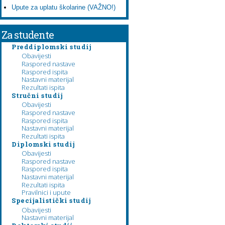
Upute za uplatu školarine (VAŽNO!)
Za studente
Preddiplomski studij
Obavijesti
Raspored nastave
Raspored ispita
Nastavni materijal
Rezultati ispita
Stručni studij
Obavijesti
Raspored nastave
Raspored ispita
Nastavni materijal
Rezultati ispita
Diplomski studij
Obavijesti
Raspored nastave
Raspored ispita
Nastavni materijal
Rezultati ispita
Pravilnici i upute
Specijalistički studij
Obavijesti
Nastavni materijal