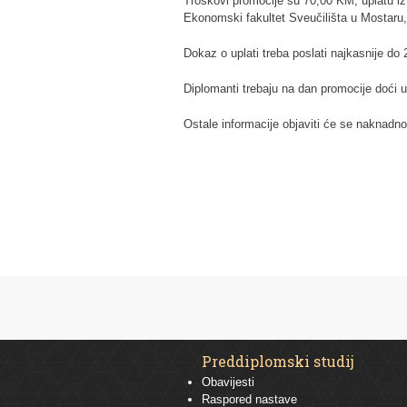
Troškovi promocije su 70,00 KM, uplatu iz
Ekonomski fakultet Sveučilišta u Mostaru,
Dokaz o uplati treba poslati najkasnije do
Diplomanti trebaju na dan promocije doći u
Ostale informacije objaviti će se naknadno
Preddiplomski studij
Obavijesti
Raspored nastave