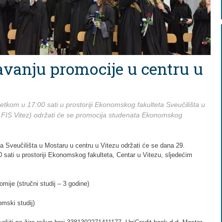
avanju promocije u centru u
kom u 17:00 sati u prostoriji Ekonomskog fakulteta Sveučilišta u
r FIS Vitez) održati će se promocija studenata Ekonomskog
 Sveučilišta u Mostaru u centru u Vitezu održati će se dana 29.
sati u prostoriji Ekonomskog fakulteta, Centar u Vitezu, sljedećim
ije (stručni studij – 3 godine)
mski studij)