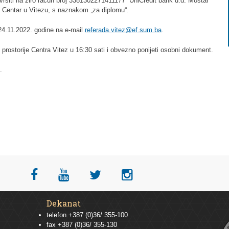
vršiti na žiro račun broj 3381302271411177 UniCredit bank d.d. Mostar
 Centar u Vitezu, s naznakom „za diplomu“.
 24.11.2022. godine na e-mail
referada.vitez@ef.sum.ba
.
 prostorije Centra Vitez u 16:30 sati i obvezno ponijeti osobni dokument.
.
Dekanat
telefon +387 (0)36/ 355-100
fax +387 (0)36/ 355-130