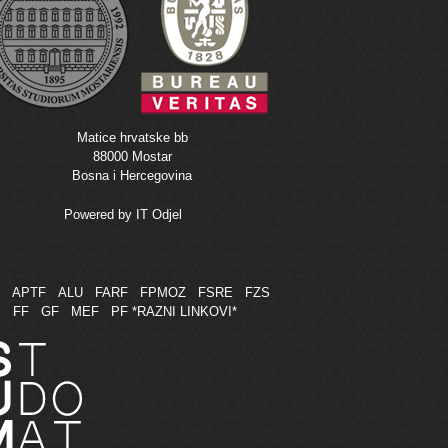
Matice hrvatske bb
88000 Mostar
Bosna i Hercegovina
Powered by
IT Odjel
M
APTF
ALU
FARF
FPMOZ
FSRE
FZS
FF
GF
MEF
PF
*RAZNI LINKOVI*