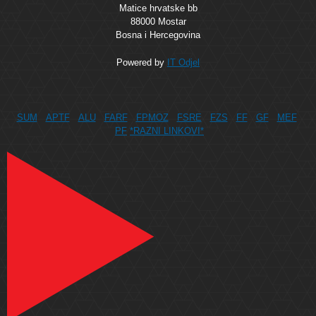
Matice hrvatske bb
88000 Mostar
Bosna i Hercegovina
Powered by
IT Odjel
SUM
APTF
ALU
FARF
FPMOZ
FSRE
FZS
FF
GF
MEF
PF
*RAZNI LINKOVI*