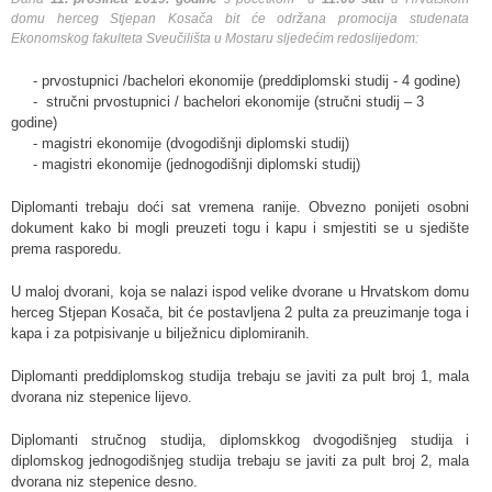
domu herceg Stjepan Kosača bit će održana promocija studenata
Ekonomskog fakulteta Sveučilišta u Mostaru sljedećim redoslijedom:
- prvostupnici /bachelori ekonomije (preddiplomski studij - 4 godine)
- stručni prvostupnici / bachelori ekonomije (stručni studij – 3
godine)
- magistri ekonomije (dvogodišnji diplomski studij)
- magistri ekonomije (jednogodišnji diplomski studij)
Diplomanti trebaju doći sat vremena ranije. Obvezno ponijeti osobni
dokument kako bi mogli preuzeti togu i kapu i smjestiti se u sjedište
prema rasporedu.
U maloj dvorani, koja se nalazi ispod velike dvorane u Hrvatskom domu
herceg Stjepan Kosača, bit će postavljena 2 pulta za preuzimanje toga i
kapa i za potpisivanje u bilježnicu diplomiranih.
Diplomanti preddiplomskog studija trebaju se javiti za pult broj 1, mala
dvorana niz stepenice lijevo.
Diplomanti stručnog studija, diplomskkog dvogodišnjeg studija i
diplomskog jednogodišnjeg studija trebaju se javiti za pult broj 2, mala
dvorana niz stepenice desno.