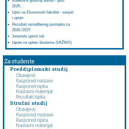
Kolektivni godišnji odmor - ljeto
2026....
Upisi na Ekonomski fakultet - savjeti
i upute
Rezultati razredbenog postupka za
2026./2027.
Jesenski upisni rok
Upute za uplatu školarine (VAŽNO!)
Za studente
Preddiplomski studij
Obavijesti
Raspored nastave
Raspored ispita
Nastavni materijal
Rezultati ispita
Stručni studij
Obavijesti
Raspored nastave
Raspored ispita
Nastavni materijal