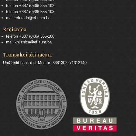
telefon
+387 (0)36/ 355-102
telefon
+387 (0)36/ 355-103
mail
referada@ef.sum.ba
Knjižnica
telefon +387 (0)36/ 355-108
mail
knjiznica@ef.sum.ba
Transakcijski račun:
UniCredit bank d.d. Mostar: 3381302271312140