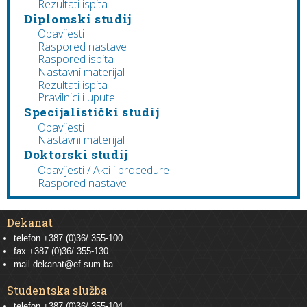
Rezultati ispita
Diplomski studij
Obavijesti
Raspored nastave
Raspored ispita
Nastavni materijal
Rezultati ispita
Pravilnici i upute
Specijalistički studij
Obavijesti
Nastavni materijal
Doktorski studij
Obavijesti / Akti i procedure
Raspored nastave
Dekanat
telefon +387 (0)36/ 355-100
fax +387 (0)36/ 355-130
mail
dekanat@ef.sum.ba
Studentska služba
telefon
+387 (0)36/ 355-104