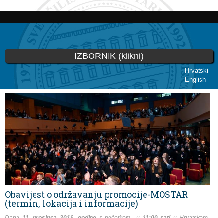
Skoči
na
glavni
sadržaj
IZBORNIK (klikni)
Hrvatski
English
Vi ste ovdje
Obavijest o održavanju promocije-MOSTAR
(termin, lokacija i informacije)
Dana
11. prosinca 2019. godine
s početkom u
11:00 sati
u Hrvatskom