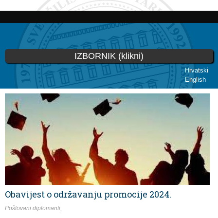
Skoči
na
glavni
sadržaj
IZBORNIK (klikni)
Hrvatski
English
Vi ste ovdje
Obavijest o održavanju promocije 2024.
Poštovani diplomanti,