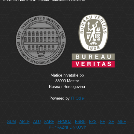
Matice hrvatske bb
88000 Mostar
Bosna i Hercegovina
Powered by
IT Odjel
SUM
APTF
ALU
FARF
FPMOZ
FSRE
FZS
FF
GF
MEF
PF
*RAZNI LINKOVI*