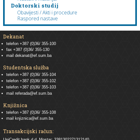
Doktorski studij
Obavijesti / Akti i procedure
Raspored nastave
Dekanat
telefon +387 (0)36/ 355-100
fax +387 (0)36/ 355-130
mail
dekanat@ef.sum.ba
Studentska služba
telefon
+387 (0)36/ 355-104
telefon
+387 (0)36/ 355-102
telefon
+387 (0)36/ 355-103
mail
referada@ef.sum.ba
Knjižnica
telefon +387 (0)36/ 355-108
mail
knjiznica@ef.sum.ba
Transakcijski račun:
UniCredit bank d.d. Mostar: 3381302271312140