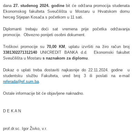
dana
27. studenog 2024. godine
bit će održana promocija studenata
Ekonomskog fakulteta Sveučilišta u Mostaru u Hrvatskom domu
herceg Stjepan Kosača s početkom u 11 sati.
Diplomanti trebaju doći sat vremena prije početka održavanja
promocije. Obvezno ponijeti osobni dokument.
Troškovi promocije su
70,00 KM
, uplatu izvršiti na žiro račun broj
3381302271312140
UNICREDIT BANKA d.d. Ekonomski fakultet
Sveučilišta u Mostaru
s naznakom za diplomu
.
Dokaz o uplati treba dostaviti najkasnije do 22.11.2024. godine u
studentsku službu Fakulteta, ured broj 3 ili poslati na e-mail
referada@ef.sum.ba
.
Ostale informacije bit će objavljene naknadno.
D E K A N
prof.dr.sc. Igor Živko, v.r.