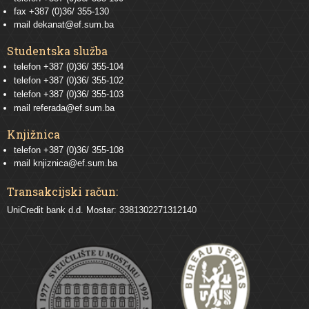
fax +387 (0)36/ 355-130
mail
dekanat@ef.sum.ba
Studentska služba
telefon
+387 (0)36/ 355-104
telefon
+387 (0)36/ 355-102
telefon
+387 (0)36/ 355-103
mail
referada@ef.sum.ba
Knjižnica
telefon +387 (0)36/ 355-108
mail
knjiznica@ef.sum.ba
Transakcijski račun:
UniCredit bank d.d. Mostar: 3381302271312140