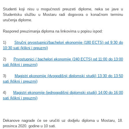
Studenti koji nisu u mogućnosti preuzeti diplome, neka se jave u
Studentsku službu u Mostaru radi dogovora o konačnom terminu
uručenja diplome.
Raspored preuzimanja diploma na linkovima u popisu ispod:
1)
Stručni prvostupnici/bachelori ekonomije (180 ECTS) od 9:30 do
10:30 sati (klikni i preuzmi)
2)
Prvostupnici / bachelori ekonomije (240 ECTS) od 11:00 do 13:00
sati (klikni i preuzmi)
3)
Magistri ekonomije (dvogodišnji diplomski studij) 13:30 do 13:50
sati (klikni i preuzmi)
4)
Magistri ekonomije (jednogodišnji diplomski studij) 14:00 do 16:00
sati (klikni i preuzmi)
Dekanove nagrade će se uručiti uz dodjelu diploma u Mostaru, 18.
prosinca 2020. godine u 10 sati.