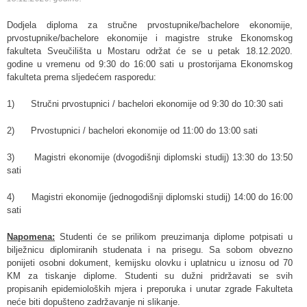
Dodjela diploma za stručne prvostupnike/bachelore ekonomije,
prvostupnike/bachelore ekonomije i magistre struke Ekonomskog
fakulteta Sveučilišta u Mostaru održat će se u petak 18.12.2020.
godine u vremenu od 9:30 do 16:00 sati u prostorijama Ekonomskog
fakulteta prema sljedećem rasporedu:
1) Stručni prvostupnici / bachelori ekonomije od 9:30 do 10:30 sati
2) Prvostupnici / bachelori ekonomije od 11:00 do 13:00 sati
3) Magistri ekonomije (dvogodišnji diplomski studij) 13:30 do 13:50
sati
4) Magistri ekonomije (jednogodišnji diplomski studij) 14:00 do 16:00
sati
Napomena:
Studenti će se prilikom preuzimanja diplome potpisati u
bilježnicu diplomiranih studenata i na prisegu. Sa sobom obvezno
ponijeti osobni dokument, kemijsku olovku i uplatnicu u iznosu od 70
KM za tiskanje diplome. Studenti su dužni pridržavati se svih
propisanih epidemioloških mjera i preporuka i unutar zgrade Fakulteta
neće biti dopušteno zadržavanje ni slikanje.