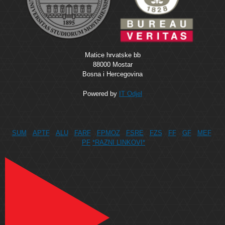
Matice hrvatske bb
88000 Mostar
Bosna i Hercegovina
Powered by
IT Odjel
SUM
APTF
ALU
FARF
FPMOZ
FSRE
FZS
FF
GF
MEF
PF
*RAZNI LINKOVI*