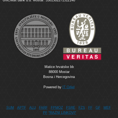
UniCredit bank d.d. Mostar: 3381302271312140
Matice hrvatske bb
88000 Mostar
Bosna i Hercegovina
Powered by
IT Odjel
SUM
APTF
ALU
FARF
FPMOZ
FSRE
FZS
FF
GF
MEF
PF
*RAZNI LINKOVI*