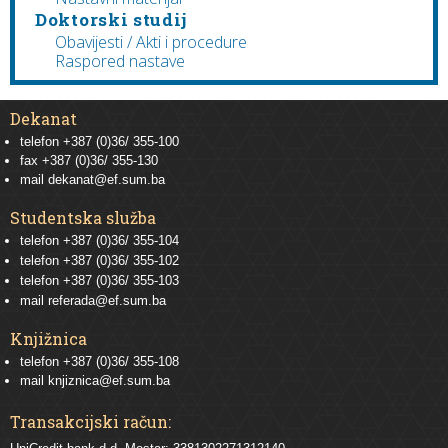
Doktorski studij
Obavijesti / Akti i procedure
Raspored nastave
Dekanat
telefon +387 (0)36/ 355-100
fax +387 (0)36/ 355-130
mail
dekanat@ef.sum.ba
Studentska služba
telefon
+387 (0)36/ 355-104
telefon
+387 (0)36/ 355-102
telefon
+387 (0)36/ 355-103
mail
referada@ef.sum.ba
Knjižnica
telefon +387 (0)36/ 355-108
mail
knjiznica@ef.sum.ba
Transakcijski račun: