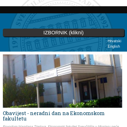
Skoči
na
glavni
sadržaj
IZBORNIK (klikni)
Hrvatski
English
Vi ste ovdje
Obavijest - neradni dan na Ekonomskom
fakultetu
Povodom blagdana Tijelova, Ekonomski fakultet Sveučilišta u Mostaru neće