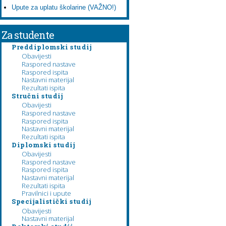
Upute za uplatu školarine (VAŽNO!)
Za studente
Preddiplomski studij
Obavijesti
Raspored nastave
Raspored ispita
Nastavni materijal
Rezultati ispita
Stručni studij
Obavijesti
Raspored nastave
Raspored ispita
Nastavni materijal
Rezultati ispita
Diplomski studij
Obavijesti
Raspored nastave
Raspored ispita
Nastavni materijal
Rezultati ispita
Pravilnici i upute
Specijalistički studij
Obavijesti
Nastavni materijal