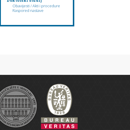
Doktorski studij
Obavijesti / Akti i procedure
Raspored nastave