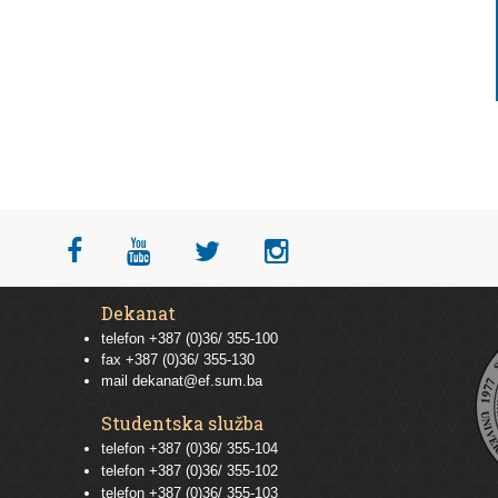
Dekanat
telefon +387 (0)36/ 355-100
fax +387 (0)36/ 355-130
mail
dekanat@ef.sum.ba
Studentska služba
telefon
+387 (0)36/ 355-104
telefon
+387 (0)36/ 355-102
telefon
+387 (0)36/ 355-103