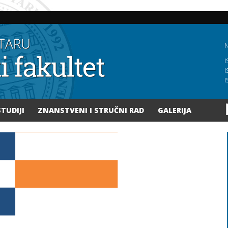
Skoči
na
glavni
sadržaj
N
I
I
I
STUDIJI
ZNANSTVENI I STRUČNI RAD
GALERIJA