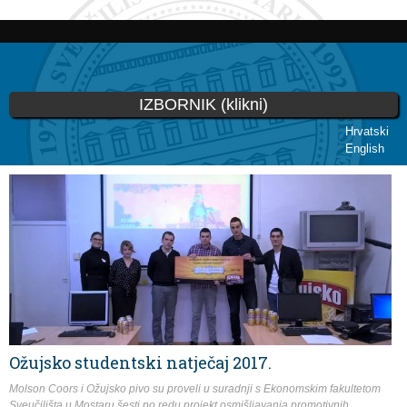
Skoči
na
glavni
sadržaj
IZBORNIK (klikni)
Hrvatski
English
Vi ste ovdje
Ožujsko studentski natječaj 2017.
Molson Coors i Ožujsko pivo su proveli u suradnji s Ekonomskim fakultetom
Sveučilišta u Mostaru šesti po redu projekt osmišljavanja promotivnih