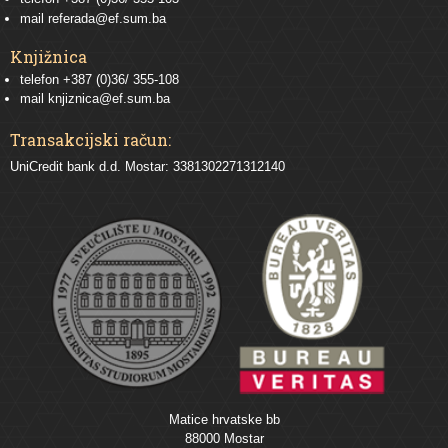
mail
referada@ef.sum.ba
Knjižnica
telefon +387 (0)36/ 355-108
mail
knjiznica@ef.sum.ba
Transakcijski račun:
UniCredit bank d.d. Mostar: 3381302271312140
Matice hrvatske bb
88000 Mostar