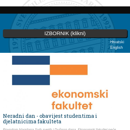
Skoči
na
glavni
sadržaj
IZBORNIK (klikni)
Hrvatski
English
Vi ste ovdje
Neradni dan - obavijest studentima i
djelatnicima fakulteta
Povodom blagdana Svih svetih i Dušnog dana, Ekonomski fakultet neće