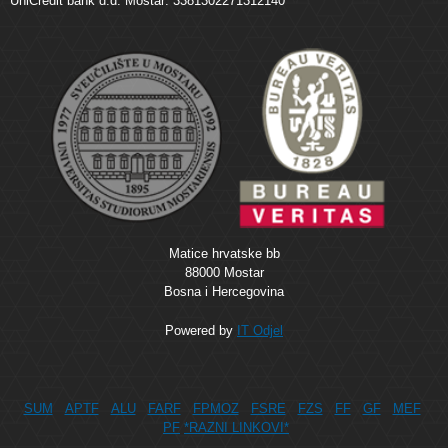
UniCredit bank d.d. Mostar: 3381302271312140
Matice hrvatske bb
88000 Mostar
Bosna i Hercegovina
Powered by
IT Odjel
SUM
APTF
ALU
FARF
FPMOZ
FSRE
FZS
FF
GF
MEF
PF
*RAZNI LINKOVI*