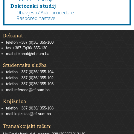
Doktorski studij
Obavijesti / Akti i procedure
Raspored nastave
Dekanat
telefon +387 (0)36/ 355-100
fax +387 (0)36/ 355-130
mail
dekanat@ef.sum.ba
Studentska služba
telefon
+387 (0)36/ 355-104
telefon
+387 (0)36/ 355-102
telefon
+387 (0)36/ 355-103
mail
referada@ef.sum.ba
Knjižnica
telefon +387 (0)36/ 355-108
mail
knjiznica@ef.sum.ba
Transakcijski račun: