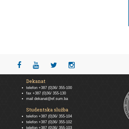
Dekanat
telefon +387 (0)36/ 355-100
fax +387 (0)36/ 355-130
mail
dekanat@ef.sum.ba
Studentska služba
telefon
+387 (0)36/ 355-104
telefon
+387 (0)36/ 355-102
telefon
+387 (0)36/ 355-103