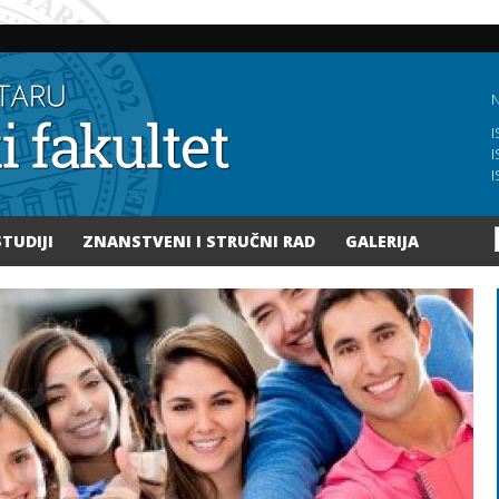
Skoči
na
glavni
sadržaj
N
I
I
I
STUDIJI
ZNANSTVENI I STRUČNI RAD
GALERIJA