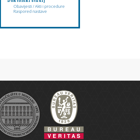
Doktorski studij
Obavijesti / Akti i procedure
Raspored nastave