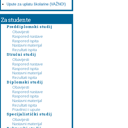
Upute za uplatu školarine (VAŽNO!)
Za studente
Preddiplomski studij
Obavijesti
Raspored nastave
Raspored ispita
Nastavni materijal
Rezultati ispita
Stručni studij
Obavijesti
Raspored nastave
Raspored ispita
Nastavni materijal
Rezultati ispita
Diplomski studij
Obavijesti
Raspored nastave
Raspored ispita
Nastavni materijal
Rezultati ispita
Pravilnici i upute
Specijalistički studij
Obavijesti
Nastavni materijal