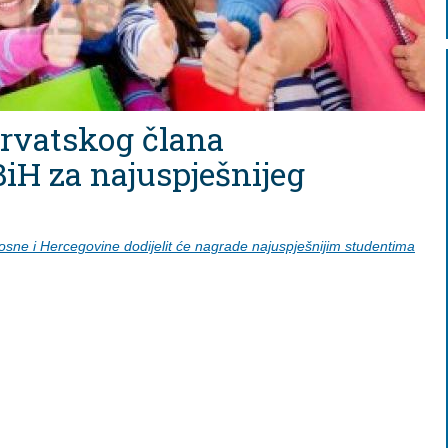
hrvatskog člana
iH za najuspješnijeg
osne i Hercegovine dodijelit će nagrade najuspješnijim studentima