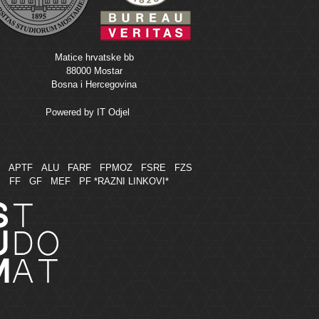
Matice hrvatske bb
88000 Mostar
Bosna i Hercegovina
Powered by
IT Odjel
M
APTF
ALU
FARF
FPMOZ
FSRE
FZS
FF
GF
MEF
PF
*RAZNI LINKOVI*