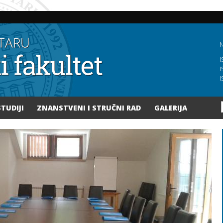
Skoči
na
glavni
sadržaj
N
I
I
I
STUDIJI
ZNANSTVENI I STRUČNI RAD
GALERIJA