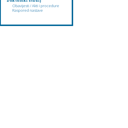
Doktorski studij
Obavijesti / Akti i procedure
Raspored nastave