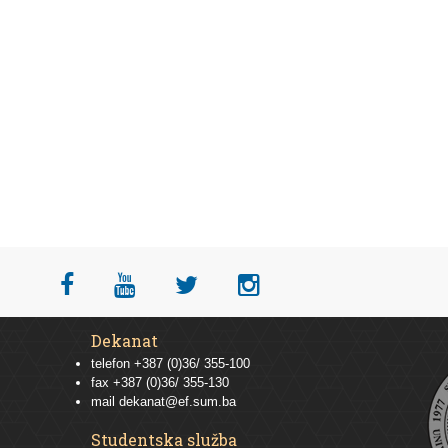
Dekanat
telefon +387 (0)36/ 355-100
fax +387 (0)36/ 355-130
mail
dekanat@ef.sum.ba
Studentska služba