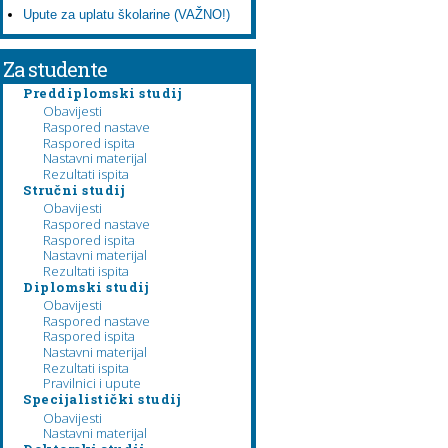
Upute za uplatu školarine (VAŽNO!)
Za studente
Preddiplomski studij
Obavijesti
Raspored nastave
Raspored ispita
Nastavni materijal
Rezultati ispita
Stručni studij
Obavijesti
Raspored nastave
Raspored ispita
Nastavni materijal
Rezultati ispita
Diplomski studij
Obavijesti
Raspored nastave
Raspored ispita
Nastavni materijal
Rezultati ispita
Pravilnici i upute
Specijalistički studij
Obavijesti
Nastavni materijal