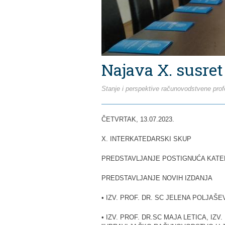
Najava X. susre
Stanje i perspektive računovodstvene prof
ČETVRTAK, 13.07.2023.
X. INTERKATEDARSKI SKUP
PREDSTAVLJANJE POSTIGNUĆA KATED
PREDSTAVLJANJE NOVIH IZDANJA
• IZV. PROF. DR. SC JELENA POLJAŠE
• IZV. PROF. DR.SC MAJA LETICA, IZ