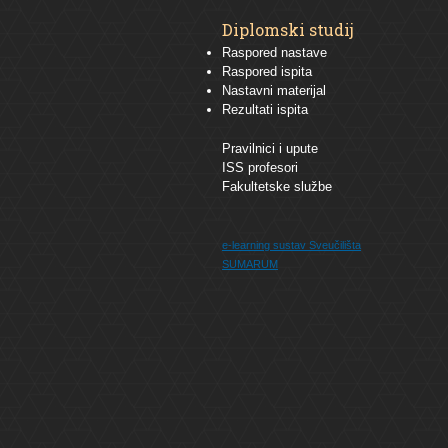
Diplomski studij
Raspored nastave
Raspored ispita
Nastavni materijal
Rezultati ispita
Pravilnici i upute
ISS profesori
Fakultetske službe
e-learning sustav
Sveučilišta
SUMARUM