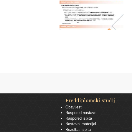
Preddiplomski studij
Obavijesti
Raspored nastave
Raspored ispita
Nastavni materijal
Rezultati ispita