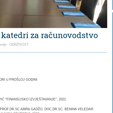
t katedri za računovodstvo
esije -
ODRŽIVOST
RI U PROŠLOJ GODINI
VIĆ "FINANSIJSKO IZVJEŠTAVANJE", 2022.
V. PROF.DR.SC AMRA GADŽO, DOC.DR.SC. BENINA VELEDAR.