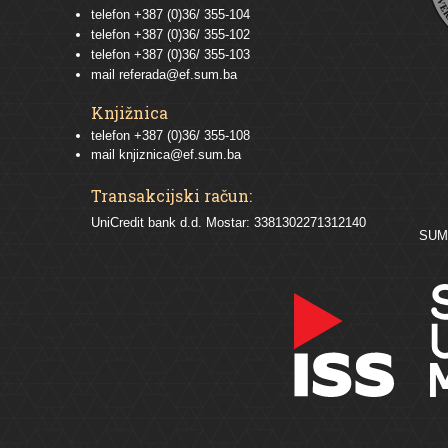
telefon
+387 (0)36/ 355-104
telefon
+387 (0)36/ 355-102
telefon
+387 (0)36/ 355-103
mail
referada@ef.sum.ba
Knjižnica
telefon +387 (0)36/ 355-108
mail
knjiznica@ef.sum.ba
Transakcijski račun:
UniCredit bank d.d. Mostar: 3381302271312140
SU