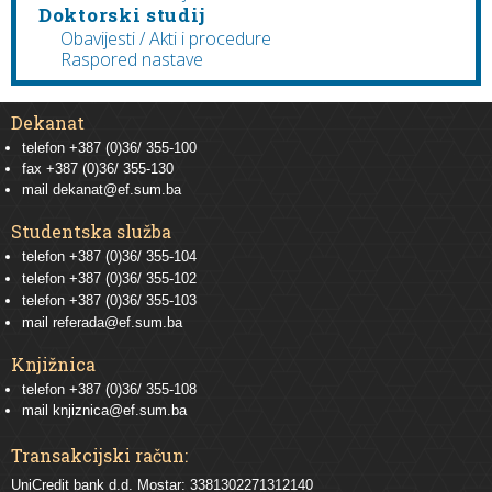
Doktorski studij
Obavijesti / Akti i procedure
Raspored nastave
Dekanat
telefon +387 (0)36/ 355-100
fax +387 (0)36/ 355-130
mail
dekanat@ef.sum.ba
Studentska služba
telefon
+387 (0)36/ 355-104
telefon
+387 (0)36/ 355-102
telefon
+387 (0)36/ 355-103
mail
referada@ef.sum.ba
Knjižnica
telefon +387 (0)36/ 355-108
mail
knjiznica@ef.sum.ba
Transakcijski račun:
UniCredit bank d.d. Mostar: 3381302271312140