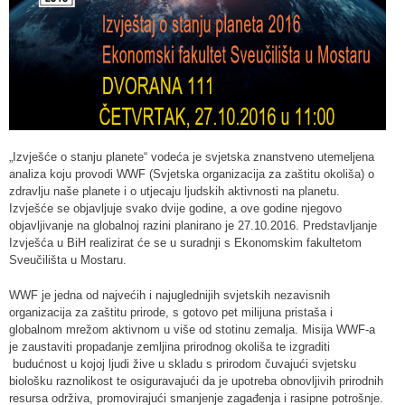
„Izvješće o stanju planete“ vodeća je svjetska znanstveno utemeljena
analiza koju provodi WWF (Svjetska organizacija za zaštitu okoliša) o
zdravlju naše planete i o utjecaju ljudskih aktivnosti na planetu.
Izvješće se objavljuje svako dvije godine, a ove godine njegovo
objavljivanje na globalnoj razini planirano je 27.10.2016. Predstavljanje
Izvješća u BiH realizirat će se u suradnji s Ekonomskim fakultetom
Sveučilišta u Mostaru.
WWF je jedna od najvećih i najuglednijih svjetskih nezavisnih
organizacija za zaštitu prirode, s gotovo pet milijuna pristaša i
globalnom mrežom aktivnom u više od stotinu zemalja. Misija WWF-a
je zaustaviti propadanje zemljina prirodnog okoliša te izgraditi
budućnost u kojoj ljudi žive u skladu s prirodom čuvajući svjetsku
biološku raznolikost te osiguravajući da je upotreba obnovljivih prirodnih
resursa održiva, promovirajući smanjenje zagađenja i rasipne potrošnje.