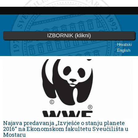
Skoči
na
glavni
sadržaj
IZBORNIK (klikni)
Hrvatski
English
Vi ste ovdje
Najava predavanja „Izvješće o stanju planete
2016“ na Ekonomskom fakultetu Sveučilišta u
Mostaru