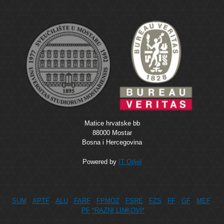
Matice hrvatske bb
88000 Mostar
Bosna i Hercegovina
Powered by
IT Odjel
SUM
APTF
ALU
FARF
FPMOZ
FSRE
FZS
FF
GF
MEF
PF
*RAZNI LINKOVI*