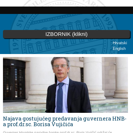
Skoči
na
glavni
sadržaj
IZBORNIK (klikni)
Hrvatski
English
Vi ste ovdje
Najava gostujućeg predavanja guvernera HNB-
a prof.dr.sc. Borisa Vujičića
Guverner Hrvatske narodne banke prof.dr.sc. Boris Vujičić održat će