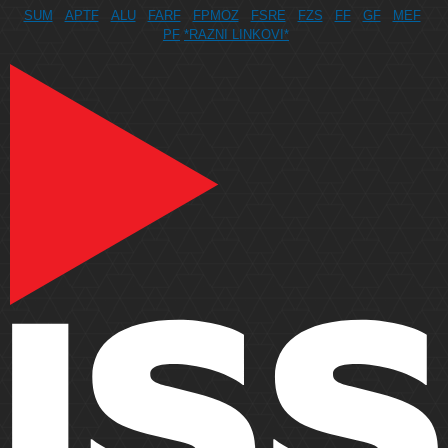
SUM
APTF
ALU
FARF
FPMOZ
FSRE
FZS
FF
GF
MEF
PF
*RAZNI LINKOVI*