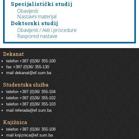
Specijalistički studij
Obavijesti
Nastavni materijal
Doktorski studij
Obavijesti / Akti i procedure
Raspored nastave
Dekanat
telefon +387 (0)36/ 355-100
fax +387 (0)36/ 355-130
mail
dekanat@ef.sum.ba
Studentska služba
telefon
+387 (0)36/ 355-104
telefon
+387 (0)36/ 355-102
telefon
+387 (0)36/ 355-103
mail
referada@ef.sum.ba
Knjižnica
telefon +387 (0)36/ 355-108
mail
knjiznica@ef.sum.ba