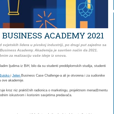
 BUSINESS ACADEMY 2021
svjetskih lidera u pivskoj industriji, po drugi put zajedno sa
usiness Academy. Akademija je savršen način da 2021.
nim za realizaciju vaše ideje iz snova.
dim ljudima iz BiH, bilo da su studenti preddiplomskih studija, studenti
žujsko
i
Jelen
Business Case Challenge-a ali je otvorena i za sudionike
a ove akademije.
je kroz niz praktičnih radionica o marketingu, projektnom menadžmentu
rodnim iskustvom i korisnim savjetima predavača.