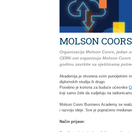
MOLSON COORS
Organizacija Molson Coors, jedan od 
CERK-om organizuju Molson Coors B
godinu završite sa vještinama potreb
Akademija je otvorena svim punoljetnim mla
diplomskih studija ili drugo.
Posebno je korisna za buduće učesnike
O
koji samo žele da sudjeluju na radionicam
Molson Coors Business Academy se realizu
i razvoju ideje. Sve je popraćeno međuna
Način prijave: