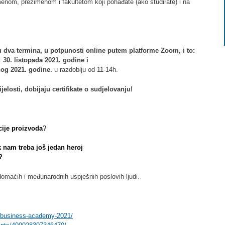
menom, prezimenom i fakultetom koji pohađate (ako studirate) i na
 dva termina, u potpunosti online
putem platforme Zoom, i to:
30. listopada 2021. godine i
nog 2021. godine
.
u razdoblju od 11-14h.
elosti, dobijaju certifikate o sudjelovanju!
cije
proizvoda
?
k nam treba još jedan heroj
?
omaćih i međunarodnih uspješnih poslovih ljudi.
s-business-academy-2021/