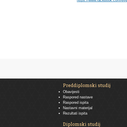
https://www.facebook.com/ev
Preddiplomski studij
Obavijesti
Raspored nastave
Raspored ispita
Nastavni materijal
Rezultati ispita
Diplomski studij