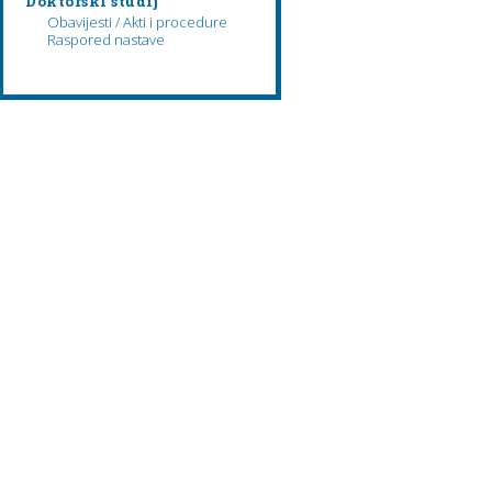
Doktorski studij
Obavijesti / Akti i procedure
Raspored nastave