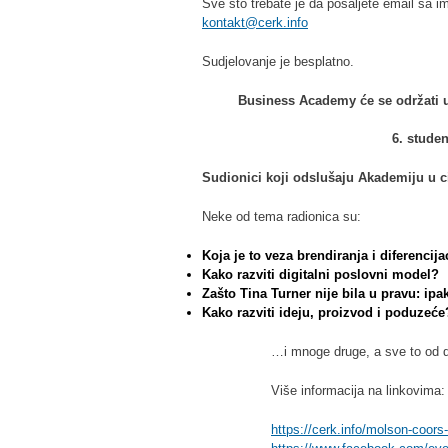
Sve što trebate je da pošaljete email sa i
kontakt@cerk.info
Sudjelovanje je besplatno.
Business Academy će se održati u
6. stude
Sudionici koji odslušaju Akademiju u cij
Neke od tema radionica su:
Koja je to veza brendiranja i
diferencija
Kako razviti digitalni poslovni model?
Zašto Tina Turner nije bila u pravu: ipa
Kako razviti ideju, proizvod i poduzeće
…i mnoge druge, a sve to od d
Više informacija na linkovima:
https://cerk.info/molson-coor