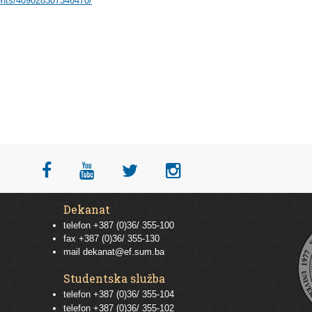
ents/409028307346470/
Dekanat
telefon +387 (0)36/ 355-100
fax +387 (0)36/ 355-130
mail
dekanat@ef.sum.ba
Studentska služba
telefon
+387 (0)36/ 355-104
telefon
+387 (0)36/ 355-102