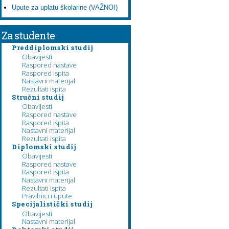
Upute za uplatu školarine (VAŽNO!)
Za studente
Preddiplomski studij
Obavijesti
Raspored nastave
Raspored ispita
Nastavni materijal
Rezultati ispita
Stručni studij
Obavijesti
Raspored nastave
Raspored ispita
Nastavni materijal
Rezultati ispita
Diplomski studij
Obavijesti
Raspored nastave
Raspored ispita
Nastavni materijal
Rezultati ispita
Pravilnici i upute
Specijalistički studij
Obavijesti
Nastavni materijal