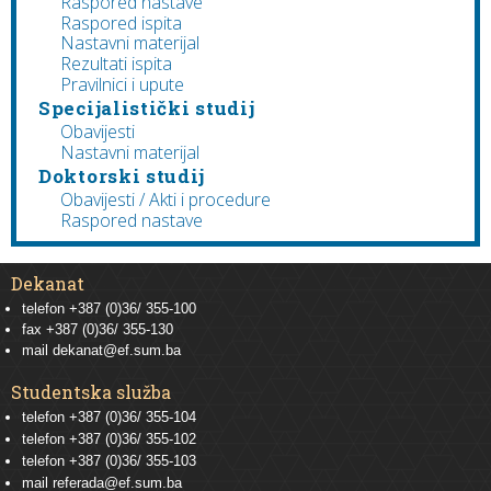
Raspored nastave
Raspored ispita
Nastavni materijal
Rezultati ispita
Pravilnici i upute
Specijalistički studij
Obavijesti
Nastavni materijal
Doktorski studij
Obavijesti / Akti i procedure
Raspored nastave
Dekanat
telefon +387 (0)36/ 355-100
fax +387 (0)36/ 355-130
mail
dekanat@ef.sum.ba
Studentska služba
telefon
+387 (0)36/ 355-104
telefon
+387 (0)36/ 355-102
telefon
+387 (0)36/ 355-103
mail
referada@ef.sum.ba