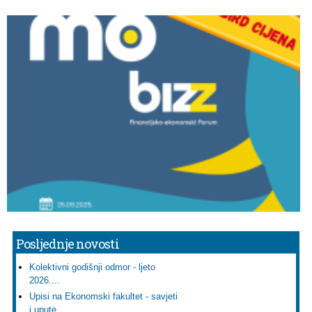
Posljednje novosti
Kolektivni godišnji odmor - ljeto
2026....
Upisi na Ekonomski fakultet - savjeti
i upute