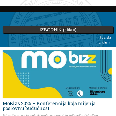
Skoči
na
glavni
sadržaj
IZBORNIK (klikni)
Hrvatski
English
Vi ste ovdje
MoBizz 2025 – Konferencija koja mijenja
poslovnu budućnost
Pridružite se poslovnoj eliti regije na događaju koji nadilazi klasične