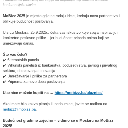
konferencijske okvire.
MoBizz 2025
je mjesto gdje se rađaju ideje, kreiraju nova partnerstva i
oblikuje budućnost poslovanja.
U srcu Mostara, 25.9.2025., čeka vas iskustvo koje spaja inspiraciju i
konkretne poslovne prilike – jer budućnost pripada onima koji se
umrežavaju danas.
Što vas čeka?
✔️ 6 tematskih panela
✔️ Vrhunski panelisti iz bankarstva, poduzetništva, javnog i privatnog
sektora, obrazovanja i inovacija
✔️ Umrežavanje i prilike za partnerstva
✔️ Priprema za novo doba poslovanja
Ulaznice možete kupiti na →
https://mobizz.ba/ulaznice/
Ako imate bilo kakva pitanja ili nedoumice, javite se mailom na
mobizz@mobizz.ba
.
Budućnost gradimo zajedno – vidimo se u Mostaru na MoBizz
2025!