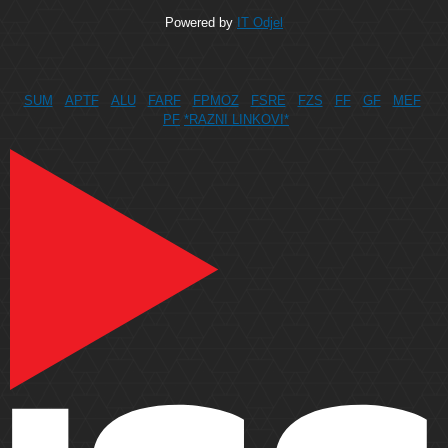
Powered by
IT Odjel
SUM
APTF
ALU
FARF
FPMOZ
FSRE
FZS
FF
GF
MEF
PF
*RAZNI LINKOVI*