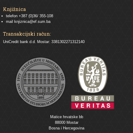
Knjižnica
telefon +387 (0)36/ 355-108
mail
knjiznica@ef.sum.ba
Transakcijski račun:
UniCredit bank d.d. Mostar: 3381302271312140
Matice hrvatske bb
88000 Mostar
Bosna i Hercegovina