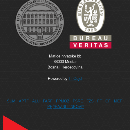
Matice hrvatske bb
88000 Mostar
Bosna i Hercegovina
Powered by
IT Odjel
SUM
APTF
ALU
FARF
FPMOZ
FSRE
FZS
FF
GF
MEF
PF
*RAZNI LINKOVI*