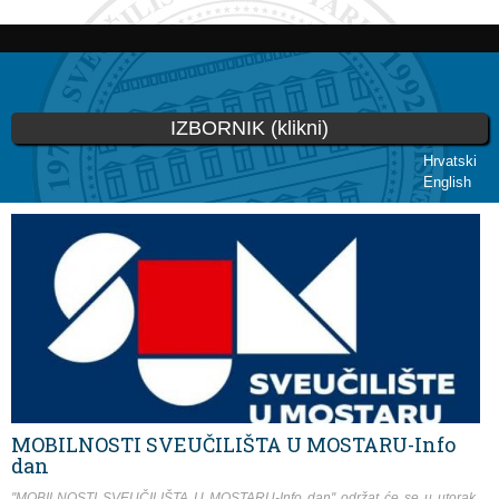
Skoči
na
glavni
sadržaj
IZBORNIK (klikni)
Hrvatski
English
Vi ste ovdje
MOBILNOSTI SVEUČILIŠTA U MOSTARU-Info
dan
''MOBILNOSTI SVEUČILIŠTA U MOSTARU-Info dan'' održat će se u utorak