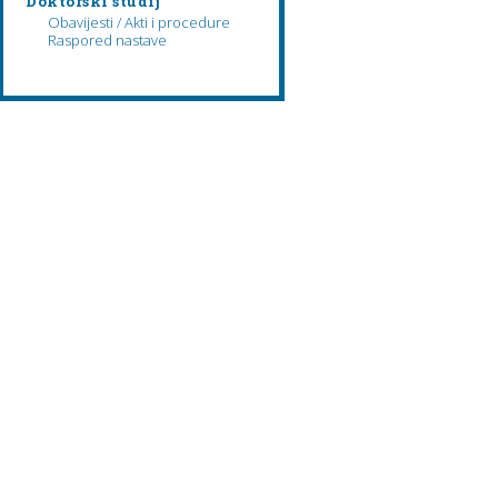
Doktorski studij
Obavijesti / Akti i procedure
Raspored nastave