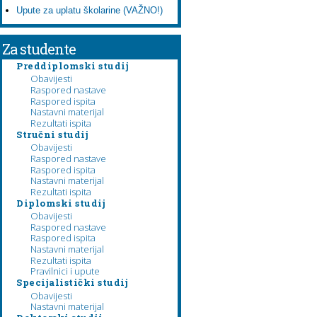
Upute za uplatu školarine (VAŽNO!)
Za studente
Preddiplomski studij
Obavijesti
Raspored nastave
Raspored ispita
Nastavni materijal
Rezultati ispita
Stručni studij
Obavijesti
Raspored nastave
Raspored ispita
Nastavni materijal
Rezultati ispita
Diplomski studij
Obavijesti
Raspored nastave
Raspored ispita
Nastavni materijal
Rezultati ispita
Pravilnici i upute
Specijalistički studij
Obavijesti
Nastavni materijal