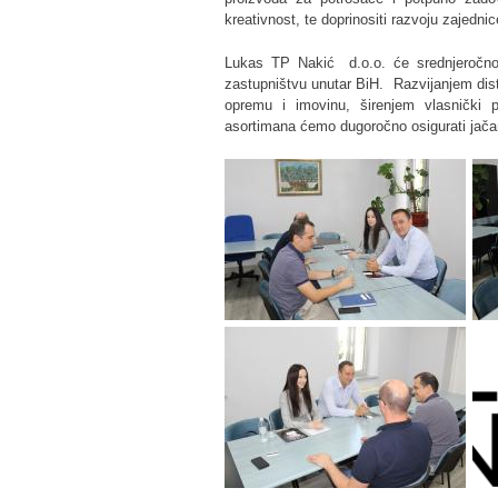
kreativnost, te doprinositi razvoju zajednice
Lukas TP Nakić d.o.o. će srednjeročno o
zastupništvu unutar BiH. Razvijanjem dist
opremu i imovinu, širenjem vlasnički p
asortimana ćemo dugoročno osigurati jačan