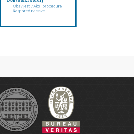
Doktorski studij
Obavijesti / Akti i procedure
Raspored nastave