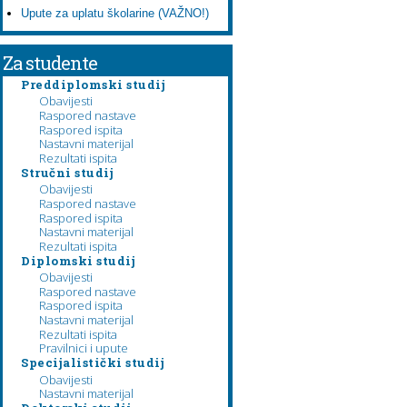
Upute za uplatu školarine (VAŽNO!)
Za studente
Preddiplomski studij
Obavijesti
Raspored nastave
Raspored ispita
Nastavni materijal
Rezultati ispita
Stručni studij
Obavijesti
Raspored nastave
Raspored ispita
Nastavni materijal
Rezultati ispita
Diplomski studij
Obavijesti
Raspored nastave
Raspored ispita
Nastavni materijal
Rezultati ispita
Pravilnici i upute
Specijalistički studij
Obavijesti
Nastavni materijal