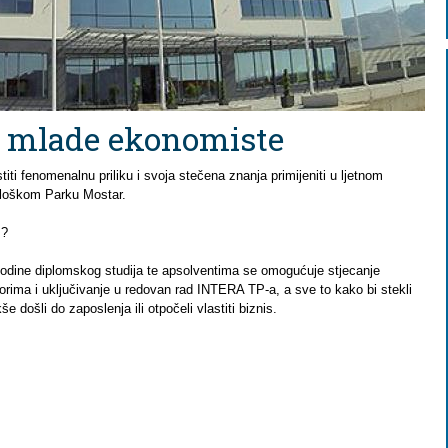
a mlade ekonomiste
iti fenomenalnu priliku i svoja stečena znanja primijeniti u ljetnom
loškom Parku Mostar.
P?
godine diplomskog studija te apsolventima se omogućuje stjecanje
orima i uključivanje u redovan rad INTERA TP-a, a sve to kako bi stekli
e došli do zaposlenja ili otpočeli vlastiti biznis.