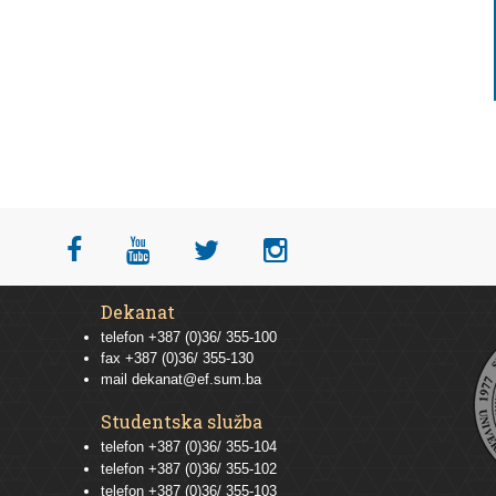
Dekanat
telefon +387 (0)36/ 355-100
fax +387 (0)36/ 355-130
mail
dekanat@ef.sum.ba
Studentska služba
telefon
+387 (0)36/ 355-104
telefon
+387 (0)36/ 355-102
telefon
+387 (0)36/ 355-103