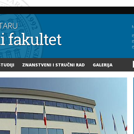
Skoči
na
glavni
sadržaj
N
I
I
I
STUDIJI
ZNANSTVENI I STRUČNI RAD
GALERIJA