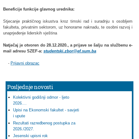
Beneficije funkcije glavnog urednika:
Stjecanje praktičnog iskustva kroz timski rad i suradnju s osobljem
fakulteta, privatnim sektorom, uz honorarne naknadu, te osobni razvoj i
unaprjeđenje liderskih vještina
Natječaj je otvoren do 28.12.2020., a prijave se šalju na službenu e-
mail adresu SZEF-a:
studentski.zbor@ef.sum.ba
-
Prijavni obrazac
Posljednje novosti
Kolektivni godišnji odmor - ljeto
2026....
Upisi na Ekonomski fakultet - savjeti
i upute
Rezultati razredbenog postupka za
2026./2027.
Jesenski upisni rok