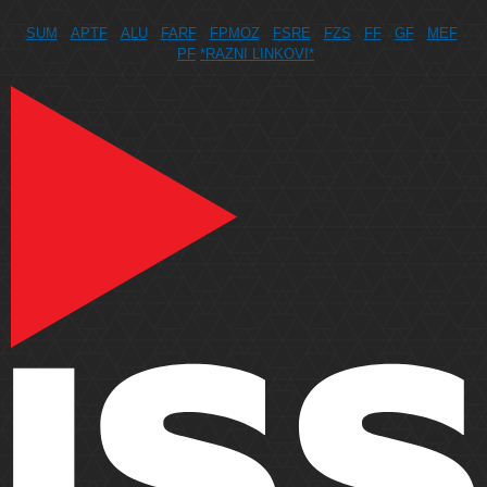
SUM
APTF
ALU
FARF
FPMOZ
FSRE
FZS
FF
GF
MEF
PF
*RAZNI LINKOVI*