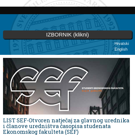
Skoči
na
glavni
sadržaj
IZBORNIK (klikni)
Hrvatski
English
Vi ste ovdje
LIST SEF-Otvoren natječaj za glavnog urednika
i članove uredništva časopisa studenata
Ekonomskog fakulteta (SEF)