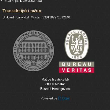
mail
knjiznica@ef.sum.ba
Transakcijski račun:
UniCredit bank d.d. Mostar: 3381302271312140
Matice hrvatske bb
88000 Mostar
Bosna i Hercegovina
Powered by
IT Odjel