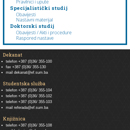
Pravilnici i upute
Specijalistički studij
Obavijesti
Nastavni materijal
Doktorski studij
Obavijesti / Akti i procedure
Raspored nastave
Dekanat
telefon +387 (0)36/ 355-100
fax +387 (0)36/ 355-130
mail
dekanat@ef.sum.ba
Studentska služba
telefon
+387 (0)36/ 355-104
telefon
+387 (0)36/ 355-102
telefon
+387 (0)36/ 355-103
mail
referada@ef.sum.ba
Knjižnica
telefon +387 (0)36/ 355-108