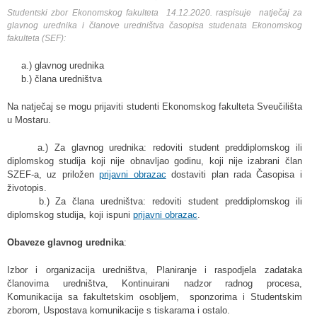
Studentski zbor Ekonomskog fakulteta 14.12.2020. raspisuje natječaj za
glavnog urednika i članove uredništva časopisa studenata Ekonomskog
fakulteta (SEF):
a.) glavnog urednika
b.) člana uredništva
Na natječaj se mogu prijaviti studenti Ekonomskog fakulteta Sveučilišta
u Mostaru.
a.) Za glavnog urednika: redoviti student preddiplomskog ili
diplomskog studija koji nije obnavljao godinu, koji nije izabrani član
SZEF-a, uz priložen
prijavni obrazac
dostaviti plan rada Časopisa i
životopis.
b.) Za člana uredništva: redoviti student preddiplomskog ili
diplomskog studija, koji ispuni
prijavni obrazac
.
Obaveze glavnog urednika
:
Izbor i organizacija uredništva, Planiranje i raspodjela zadataka
članovima uredništva, Kontinuirani nadzor radnog procesa,
Komunikacija sa fakultetskim osobljem, sponzorima i Studentskim
zborom, Uspostava komunikacije s tiskarama i ostalo.