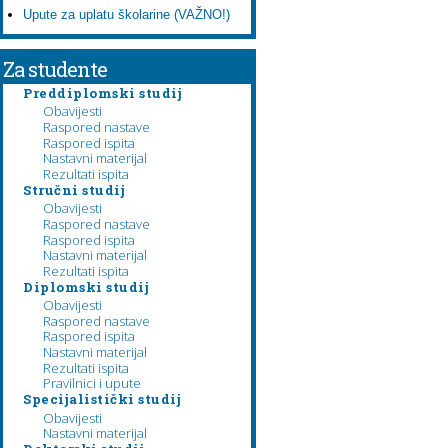
Upute za uplatu školarine (VAŽNO!)
Za studente
Preddiplomski studij
Obavijesti
Raspored nastave
Raspored ispita
Nastavni materijal
Rezultati ispita
Stručni studij
Obavijesti
Raspored nastave
Raspored ispita
Nastavni materijal
Rezultati ispita
Diplomski studij
Obavijesti
Raspored nastave
Raspored ispita
Nastavni materijal
Rezultati ispita
Pravilnici i upute
Specijalistički studij
Obavijesti
Nastavni materijal