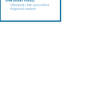
Doktorski studij
Obavijesti / Akti i procedure
Raspored nastave