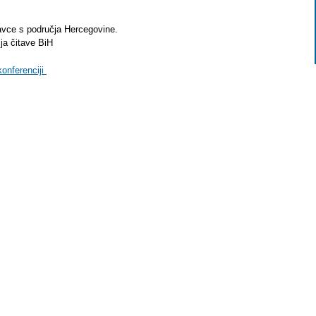
avce s područja Hercegovine.
čja čitave BiH
onferenciji