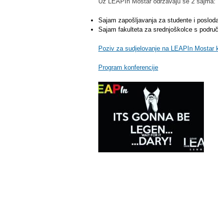
Uz LEAPIn Mostar održavaju se 2 sajma:
Sajam zapošljavanja za studente i poslod
Sajam fakulteta za srednjoškolce s podru
Poziv za sudjelovanje na LEAPIn Mostar k
Program konferencije