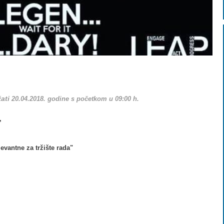
žati
20.04.2018. godine s početkom u 09:00 h.
.,
evantne za tržište rada"