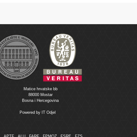
Matice hrvatske bb
88000 Mostar
Bosna i Hercegovina
Powered by
IT Odjel
M
APTF
ALU
FARF
FPMOZ
FSRE
FZS