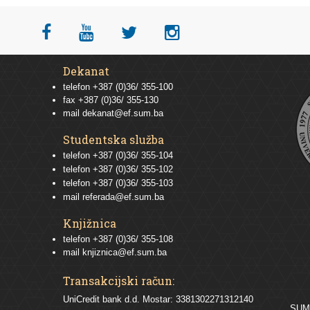
Dekanat
telefon +387 (0)36/ 355-100
fax +387 (0)36/ 355-130
mail
dekanat@ef.sum.ba
Studentska služba
telefon
+387 (0)36/ 355-104
telefon
+387 (0)36/ 355-102
telefon
+387 (0)36/ 355-103
mail
referada@ef.sum.ba
Knjižnica
telefon +387 (0)36/ 355-108
mail
knjiznica@ef.sum.ba
Transakcijski račun:
UniCredit bank d.d. Mostar: 3381302271312140
SU