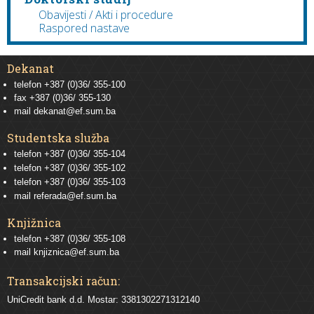
Obavijesti / Akti i procedure
Raspored nastave
Dekanat
telefon +387 (0)36/ 355-100
fax +387 (0)36/ 355-130
mail
dekanat@ef.sum.ba
Studentska služba
telefon
+387 (0)36/ 355-104
telefon
+387 (0)36/ 355-102
telefon
+387 (0)36/ 355-103
mail
referada@ef.sum.ba
Knjižnica
telefon +387 (0)36/ 355-108
mail
knjiznica@ef.sum.ba
Transakcijski račun:
UniCredit bank d.d. Mostar: 3381302271312140