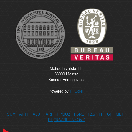
Matice hrvatske bb
88000 Mostar
Bosna i Hercegovina
Powered by
IT Odjel
SUM
APTF
ALU
FARF
FPMOZ
FSRE
FZS
FF
GF
MEF
PF
*RAZNI LINKOVI*