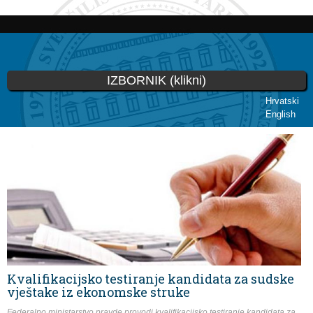
Skoči
na
glavni
sadržaj
IZBORNIK (klikni)
Hrvatski
English
Vi ste ovdje
Kvalifikacijsko testiranje kandidata za sudske
vještake iz ekonomske struke
Federalno ministarstvo pravde provodi kvalifikacijsko testiranje kandidata za