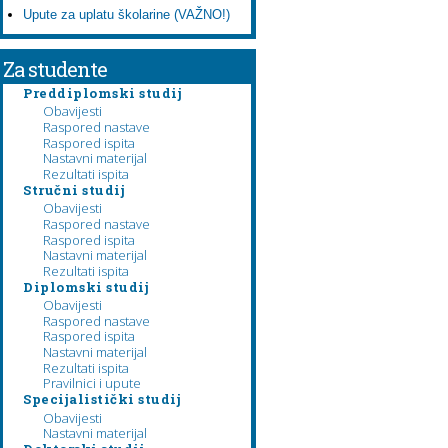
Upute za uplatu školarine (VAŽNO!)
Za studente
Preddiplomski studij
Obavijesti
Raspored nastave
Raspored ispita
Nastavni materijal
Rezultati ispita
Stručni studij
Obavijesti
Raspored nastave
Raspored ispita
Nastavni materijal
Rezultati ispita
Diplomski studij
Obavijesti
Raspored nastave
Raspored ispita
Nastavni materijal
Rezultati ispita
Pravilnici i upute
Specijalistički studij
Obavijesti
Nastavni materijal