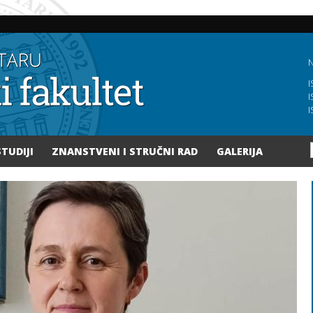
Skoči
na
glavni
sadržaj
N
I
I
I
STUDIJI
ZNANSTVENI I STRUČNI RAD
GALERIJA