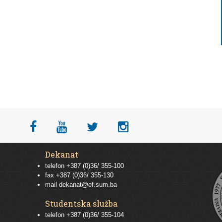
Dekanat
telefon +387 (0)36/ 355-100
fax +387 (0)36/ 355-130
mail
dekanat@ef.sum.ba
Studentska služba
telefon
+387 (0)36/ 355-104