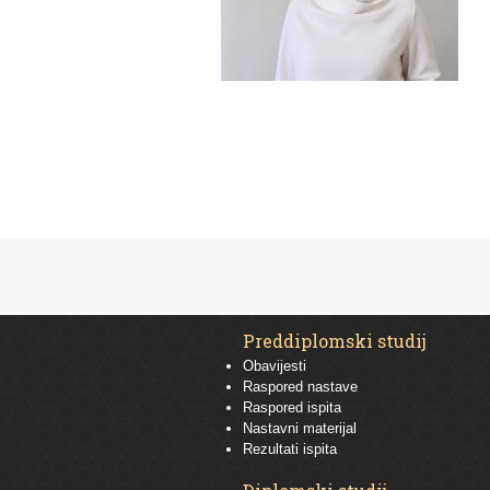
Preddiplomski studij
Obavijesti
Raspored nastave
Raspored ispita
Nastavni materijal
Rezultati ispita