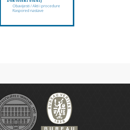
Doktorski studij
Obavijesti / Akti i procedure
Raspored nastave