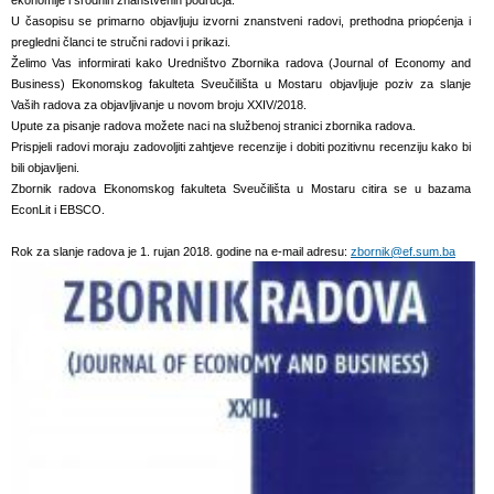
ekonomije i srodnih znanstvenih područja.
U časopisu se primarno objavljuju izvorni znanstveni radovi, prethodna priopćenja i
pregledni članci te stručni radovi i prikazi.
Želimo Vas informirati kako Uredništvo Zbornika radova (Journal of Economy and
Business) Ekonomskog fakulteta Sveučilišta u Mostaru objavljuje poziv za slanje
Vaših radova za objavljivanje u novom broju XXIV/2018.
Upute za pisanje radova možete naci na službenoj stranici zbornika radova.
Prispjeli radovi moraju zadovoljiti zahtjeve recenzije i dobiti pozitivnu recenziju kako bi
bili objavljeni.
Zbornik radova Ekonomskog fakulteta Sveučilišta u Mostaru citira se u bazama
EconLit i EBSCO.
Rok za slanje radova je 1. rujan 2018. godine na e-mail adresu:
zbornik@ef.sum.ba