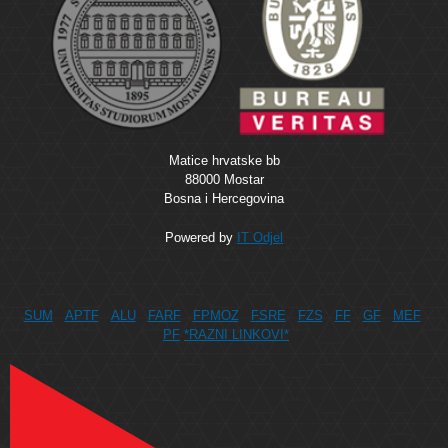
Matice hrvatske bb
88000 Mostar
Bosna i Hercegovina
Powered by
IT Odjel
SUM
APTF
ALU
FARF
FPMOZ
FSRE
FZS
FF
GF
MEF
PF
*RAZNI LINKOVI*