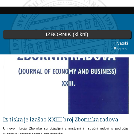
Skoči
na
glavni
sadržaj
IZBORNIK (klikni)
Hrvatski
English
Vi ste ovdje
Iz tiska je izašao XXIII broj Zbornika radova
U novom broju Zbornika su objavljeni znanstveni i stručni radovi s područja