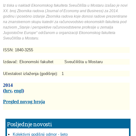
Iz tiska u nakladi Ekonomskog fakulteta Sveučilišta u Mostaru izašao je novi
XX. broj Zbornika radova (Journal of Economy and Business) za 2014.
godinu i posebno izdanje Zbornika radova koje donosi radove prezentirane
na znanstvenom skupu katedri za računovodstvo ekonomskih fakulteta pod
nazivom „Stanje i perspektive računovodstvene profesije u zemalja
Jugoistočne Europe“ održanom u organizaciji Ekonomskog fakulteta
Sveučilišta u Mostaru.
ISSN: 1840-3255
Izdavač: Ekonomski fakultet Sveučilišta u Mostaru
Učestalost izlaženja (godišnje): 1
2014
(
hrv
,
engl
)
Pregled novog broja
Posljednje novosti
Kolektivni godišnji odmor - ljeto