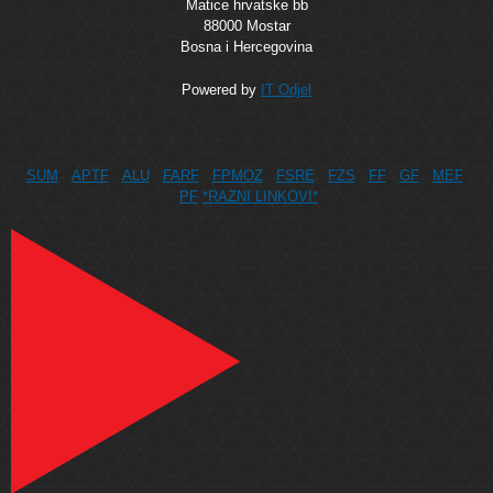
Matice hrvatske bb
88000 Mostar
Bosna i Hercegovina
Powered by
IT Odjel
SUM
APTF
ALU
FARF
FPMOZ
FSRE
FZS
FF
GF
MEF
PF
*RAZNI LINKOVI*