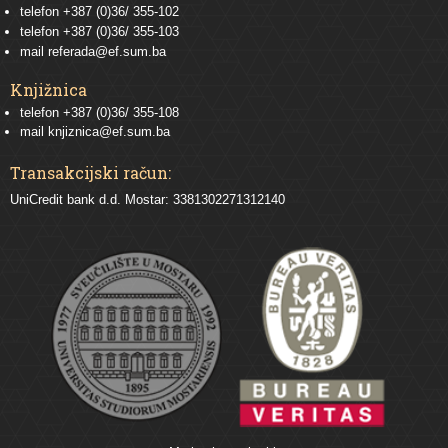
telefon
+387 (0)36/ 355-102
telefon
+387 (0)36/ 355-103
mail
referada@ef.sum.ba
Knjižnica
telefon +387 (0)36/ 355-108
mail
knjiznica@ef.sum.ba
Transakcijski račun:
UniCredit bank d.d. Mostar: 3381302271312140