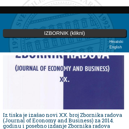
Skoči
na
glavni
sadržaj
IZBORNIK (klikni)
Hrvatski
English
Vi ste ovdje
Iz tiska je izašao novi XX. broj Zbornika radova
(Journal of Economy and Business) za 2014.
godinu i posebno izdanje Zbornika radova