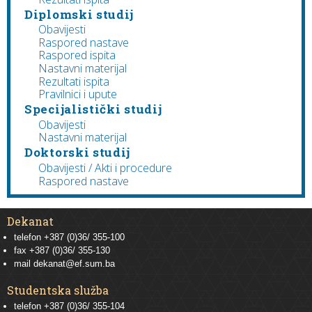
Diplomski studij
Obavijesti
Raspored nastave
Raspored ispita
Nastavni materijal
Rezultati ispita
Pravilnici i upute
Specijalistički studij
Obavijesti
Nastavni materijal
Doktorski studij
Obavijesti / Akti i procedure
Raspored nastave
Dekanat
telefon +387 (0)36/ 355-100
fax +387 (0)36/ 355-130
mail
dekanat@ef.sum.ba
Studentska služba
telefon
+387 (0)36/ 355-104