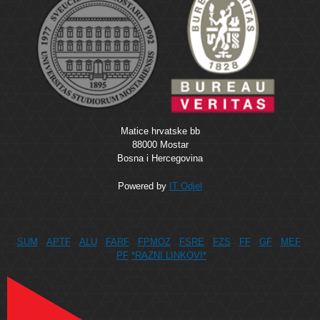
Matice hrvatske bb
88000 Mostar
Bosna i Hercegovina
Powered by
IT Odjel
SUM
APTF
ALU
FARF
FPMOZ
FSRE
FZS
FF
GF
MEF
PF
*RAZNI LINKOVI*