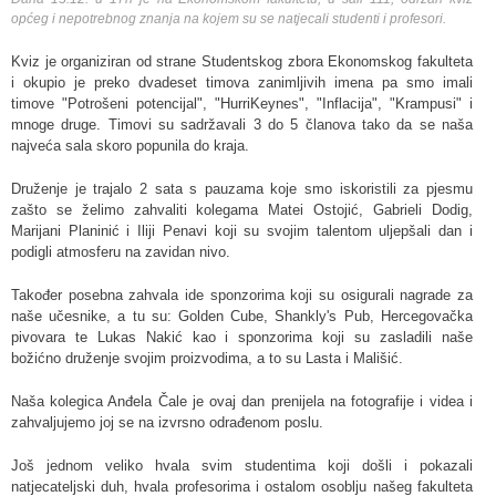
općeg i nepotrebnog znanja na kojem su se natjecali studenti i profesori.
Kviz je organiziran od strane Studentskog zbora Ekonomskog fakulteta
i okupio je preko dvadeset timova zanimljivih imena pa smo imali
timove "Potrošeni potencijal", "HurriKeynes", "Inflacija", "Krampusi" i
mnoge druge. Timovi su sadržavali 3 do 5 članova tako da se naša
najveća sala skoro popunila do kraja.
Druženje je trajalo 2 sata s pauzama koje smo iskoristili za pjesmu
zašto se želimo zahvaliti kolegama Matei Ostojić, Gabrieli Dodig,
Marijani Planinić i Iliji Penavi koji su svojim talentom uljepšali dan i
podigli atmosferu na zavidan nivo.
Također posebna zahvala ide sponzorima koji su osigurali nagrade za
naše učesnike, a tu su: Golden Cube, Shankly's Pub, Hercegovačka
pivovara te Lukas Nakić kao i sponzorima koji su zasladili naše
božićno druženje svojim proizvodima, a to su Lasta i Mališić.
Naša kolegica Anđela Čale je ovaj dan prenijela na fotografije i videa i
zahvaljujemo joj se na izvrsno odrađenom poslu.
Još jednom veliko hvala svim studentima koji došli i pokazali
natjecateljski duh, hvala profesorima i ostalom osoblju našeg fakulteta